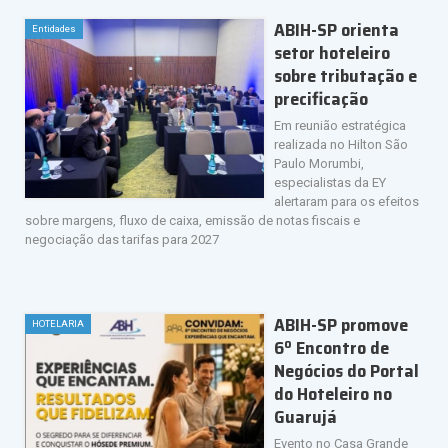
ABIH-SP orienta
Entidades
setor hoteleiro
sobre tributação e
precificação
Em reunião estratégica
realizada no Hilton São
Paulo Morumbi,
especialistas da EY
alertaram para os efeitos
sobre margens, fluxo de caixa, emissão de notas fiscais e
negociação das tarifas para 2027
ABIH-SP promove
HOTELARIA
6º Encontro de
Negócios do Portal
do Hoteleiro no
Guarujá
Evento no Casa Grande