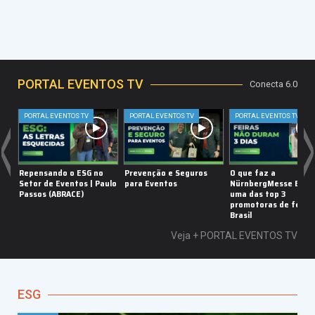
PORTAL EVENTOS TV
Conecta 6.0
<
>
Portal Eventos BIO
PORTAL EVENTOS TV
PORTAL EVENTOS TV
PORTAL EVENTOS TV
Repensando o ESG no
Prevenção e Seguros
O que faz a
Setor de Eventos | Paulo
para Eventos
NürnbergMesse BR se
Passos (ABRACE)
uma das top 3
promotoras de feiras
Brasil
Veja +
PORTAL EVENTOS TV
ESG