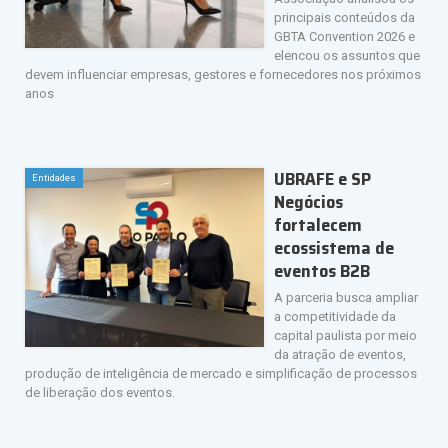
principais conteúdos da
GBTA Convention 2026 e
elencou os assuntos que
devem influenciar empresas, gestores e fornecedores nos próximos
anos
UBRAFE e SP
Entidades
Negócios
fortalecem
ecossistema de
eventos B2B
A parceria busca ampliar
a competitividade da
capital paulista por meio
da atração de eventos,
produção de inteligência de mercado e simplificação de processos
de liberação dos eventos.