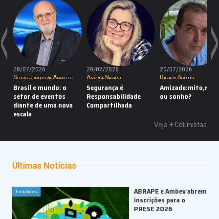
<
>
28/07/2026
28/07/2026
20/07/2026
Sergio Junqueira Arantes
Andréa Nakane
Bayard Boiteux
Brasil e mundo: o
Segurança é
Amizade:mito,real
setor de eventos
Responsabilidade
ou sonho?
diante de uma nova
Compartilhada
escala
Veja +
Colunistas
Últimas Notícias
ABRAPE e Ambev abrem
Entidades
inscrições para o
PRESE 2026