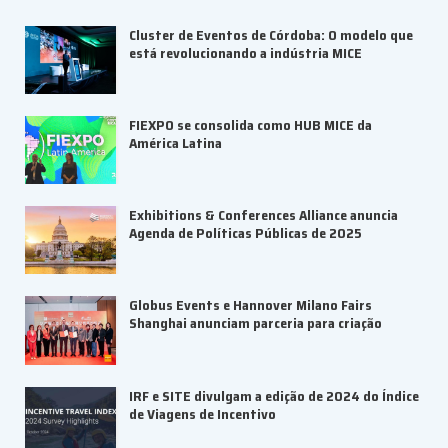
Exhibition World Magazine
Notícias
Cluster de Eventos de Córdoba: O modelo que
está revolucionando a indústria MICE
FIEXPO se consolida como HUB MICE da
América Latina
Exhibitions & Conferences Alliance anuncia
Agenda de Políticas Públicas de 2025
Globus Events e Hannover Milano Fairs
Shanghai anunciam parceria para criação
IRF e SITE divulgam a edição de 2024 do Índice
de Viagens de Incentivo