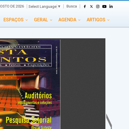
Busca
OSTO DE 2026
Select Language
▼
ESPAÇOS
GERAL
AGENDA
ARTIGOS
GASTRONOMIA
GRUPO CONECTA EVENTOS
ADE
PORTAL EVENTOS TV
TRANSPORTES
TURISMO
VAI E VEM