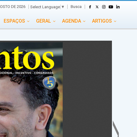
Busca
GOSTO DE 2026
Select Language
▼
ESPAÇOS
GERAL
AGENDA
ARTIGOS
GASTRONOMIA
GRUPO CONECTA EVENTOS
ADE
PORTAL EVENTOS TV
TRANSPORTES
TURISMO
VAI E VEM