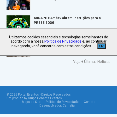
ABRAPE e Ambev abrem inscrições para o
PRESE 2026
Utilizamos cookies essenciais e tecnologias semelhantes de
ALAGEV aponta tendências para viagens
acordo com a nossa
Política de Privacidade
e, ao continuar
corporativas em 2027
navegando, você concorda com estas condições.
Ok
Veja +
Últimas Notícias
©
2026
Portal Eventos - Direitos Reservados
Um produto by Grupo Conecta Eventos
Mapa do Site
Política de Privacidade
Contato
Desenvolvedor:
Camaliam