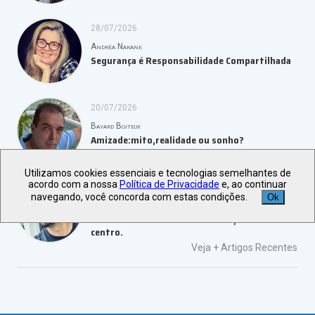
28/07/2026
Andréa Nakane
Segurança é Responsabilidade Compartilhada
20/07/2026
Bayard Boiteux
Amizade:mito,realidade ou sonho?
Utilizamos cookies essenciais e tecnologias semelhantes de
acordo com a nossa
Política de Privacidade
e, ao continuar
19/07/2026
navegando, você concorda com estas condições.
Ok
Marco Aurélio Moura
São Paulo e a vibrante revitalização do seu
centro.
Veja +
Artigos Recentes