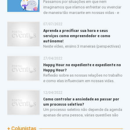
na revista californiana
Databird Journal
.
Passamos por situações em que nem
imaginamos que iríamos enfrentar ou vivenciar
Carreira corporativa construída em empresas e organizações
de maneira tão marcante em nossas vidas - e
como
Embaixada dos EUA
,
Ambev
,
Souza Cruz
e
Philips
, em
muitas vezes essas situações ocorrem dentro do nosso ambiente
posições estratégicas e regionais (América Latina).
de trabalho. A vida é surpreendente, muitas vezes para o mal.
Palestrante, Painelista, Mestre de Cerimônias e Facilitador
07/07/2022
Formado em Turismo, Pós-Graduado em Gestão de Serviços,
Aprenda a precificar sua hora e seus
MBA em Administração de Empresas e Coach formado pelo
serviços como empreendedor e como
IBC. Membro do CEO Council (2 anos) e do Board da HSMAI
autônomo!
Brasil (4 anos).
Neste vídeo, ensino 3 maneiras (perspectivas)
Instagram: https://www.instagram.com/fernaoloureiro/
para calcular sua "hora-homem", de forma a evitar que você trabalhe
de graça/não pague para trabalhar e para poder cumprir seus
27/04/2022
Youtube: https://www.youtube.com/user/ferlota68
objetivos financeiros de curto, médio e longo prazos. Espero que
Happy Hour no expediente e expediente no
curtam e adotem em suas vidas daqui em diante!
LinkedIn: https://www.linkedin.com/in/fern%C3%A3o-loureiro-
Happy Hour?
79526a21/
Reflexão sobre as nossas relações no trabalho
e como elas influenciam em nossas vidas.
12/04/2022
Como controlar a ansiedade ao passar por
um processo seletivo?
Um processo seletivo não depende da agenda
apenas de uma pessoa, várias questões são
importantes, como: férias de gestores e recrutadores,
reestruturação, remanejamento e congelamento de vagas e a
+ Colunistas