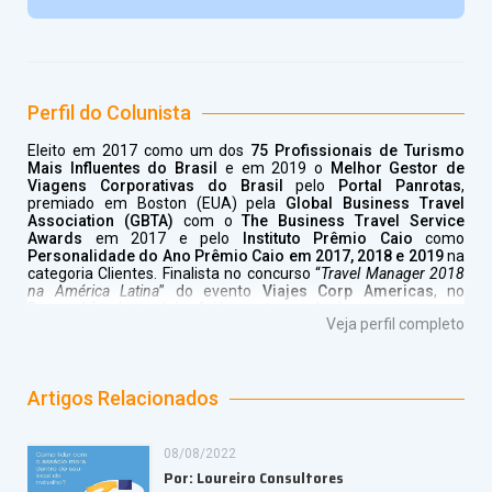
Perfil do Colunista
Eleito em 2017 como um dos
75 Profissionais de Turismo
Mais Influentes do Brasil
e em 2019 o
Melhor Gestor de
Viagens Corporativas do Brasil
pelo
Portal Panrotas
,
premiado em Boston (EUA) pela
Global Business Travel
Association (GBTA)
com o
The Business Travel Service
Awards
em 2017 e pelo
Instituto Prêmio Caio
como
Personalidade do Ano Prêmio Caio em 2017, 2018 e 2019
na
categoria Clientes. Finalista no concurso “
Travel Manager 2018
na América Latina
” do evento
Viajes Corp Americas
, no
Panamá (onde também foi key note speaker).
Veja perfil completo
Autor do livro "
Gestão Estratégica de Viagens Corporativas
" -
lançado em 2020 -, Fundador-Diretor da
Loureiro Consultores
e sócio-diretor das empresas
TataTur Operadora de Turismo
e
D'Amaro Odontologia Estética
.
Artigos Relacionados
Blogueiro há 5 anos e colunista na revista espanhola
Travel
Manager Magazine
, da qual foi o primeiro brasileiro a sair na
08/08/2022
capa (Outubro de 2017). Também “guest writer" do portal
Por: Loureiro Consultores
norte-americano
The Company Dime
e “Founder of the Week”