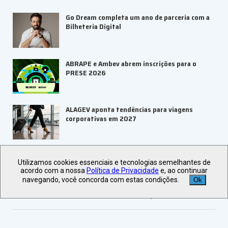
Go Dream completa um ano de parceria com a
Bilheteria Digital
ABRAPE e Ambev abrem inscrições para o
PRESE 2026
ALAGEV aponta tendências para viagens
corporativas em 2027
UBRAFE e SP Negócios fortalecem
Utilizamos cookies essenciais e tecnologias semelhantes de
ecossistema de eventos B2B
acordo com a nossa
Política de Privacidade
e, ao continuar
navegando, você concorda com estas condições.
Ok
Veja +
Últimas Notícias