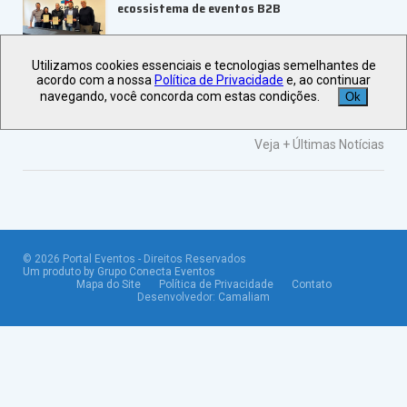
ecossistema de eventos B2B
Utilizamos cookies essenciais e tecnologias semelhantes de
ABIH-SP orienta setor hoteleiro sobre
acordo com a nossa
Política de Privacidade
e, ao continuar
tributação e precificação
navegando, você concorda com estas condições.
Ok
Veja +
Últimas Notícias
©
2026
Portal Eventos - Direitos Reservados
Um produto by Grupo Conecta Eventos
Mapa do Site
Política de Privacidade
Contato
Desenvolvedor:
Camaliam