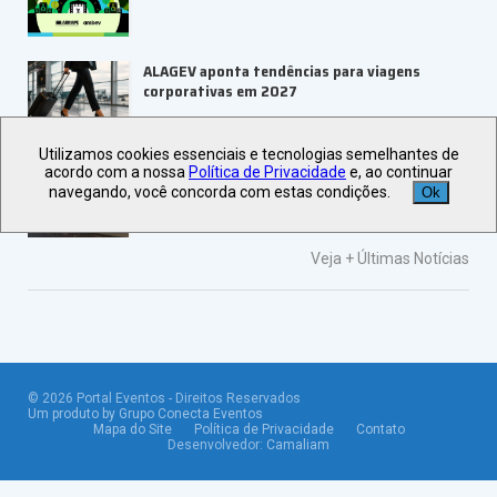
ALAGEV aponta tendências para viagens
corporativas em 2027
Utilizamos cookies essenciais e tecnologias semelhantes de
UBRAFE e SP Negócios fortalecem
acordo com a nossa
Política de Privacidade
e, ao continuar
ecossistema de eventos B2B
navegando, você concorda com estas condições.
Ok
Veja +
Últimas Notícias
©
2026
Portal Eventos - Direitos Reservados
Um produto by Grupo Conecta Eventos
Mapa do Site
Política de Privacidade
Contato
Desenvolvedor:
Camaliam