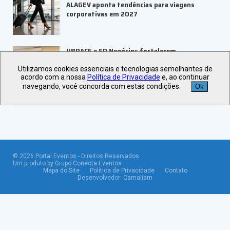
ALAGEV aponta tendências para viagens
corporativas em 2027
UBRAFE e SP Negócios fortalecem
ecossistema de eventos B2B
Utilizamos cookies essenciais e tecnologias semelhantes de
acordo com a nossa
Política de Privacidade
e, ao continuar
navegando, você concorda com estas condições.
Ok
Veja +
Últimas Notícias
©
2026
Portal Eventos - Direitos Reservados
Um produto by Grupo Conecta Eventos
Mapa do Site
Política de Privacidade
Contato
Desenvolvedor:
Camaliam