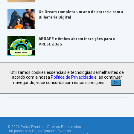
Go Dream completa um ano de parceria com a
Bilheteria Digital
ABRAPE e Ambev abrem inscrições para o
PRESE 2026
ALAGEV aponta tendências para viagens
corporativas em 2027
Utilizamos cookies essenciais e tecnologias semelhantes de
acordo com a nossa
Política de Privacidade
e, ao continuar
navegando, você concorda com estas condições.
Ok
Veja +
Últimas Notícias
©
2026
Portal Eventos - Direitos Reservados
Um produto by Grupo Conecta Eventos