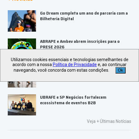
Go Dream completa um ano de parceria com a
Bilheteria Digital
ABRAPE e Ambev abrem inscrições para o
PRESE 2026
Utilizamos cookies essenciais e tecnologias semelhantes de
acordo com a nossa
Política de Privacidade
e, ao continuar
ALAGEV aponta tendências para viagens
navegando, você concorda com estas condições.
Ok
corporativas em 2027
UBRAFE e SP Negócios fortalecem
ecossistema de eventos B2B
Veja +
Últimas Notícias