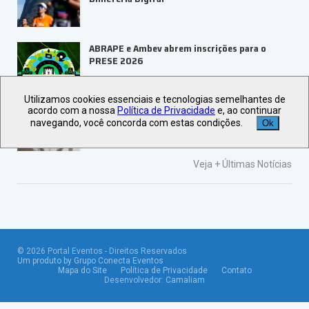
ABRAPE e Ambev abrem inscrições para o
PRESE 2026
Utilizamos cookies essenciais e tecnologias semelhantes de
ALAGEV aponta tendências para viagens
acordo com a nossa
Política de Privacidade
e, ao continuar
corporativas em 2027
navegando, você concorda com estas condições.
Ok
Veja +
Últimas Notícias
©
2026
Portal Eventos - Direitos Reservados
Um produto by Grupo Conecta Eventos
Mapa do Site
Política de Privacidade
Contato
Desenvolvedor:
Camaliam