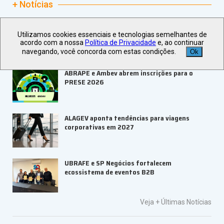
+ Notícias
Go Dream completa um ano de parceria com a
Utilizamos cookies essenciais e tecnologias semelhantes de
Bilheteria Digital
acordo com a nossa
Política de Privacidade
e, ao continuar
navegando, você concorda com estas condições.
Ok
ABRAPE e Ambev abrem inscrições para o
PRESE 2026
ALAGEV aponta tendências para viagens
corporativas em 2027
UBRAFE e SP Negócios fortalecem
ecossistema de eventos B2B
Veja +
Últimas Notícias