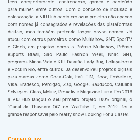
teen, comportamento, gastronomia, games e conteúdo
para mulher, entre outros. Com o conceito de inclusão e
colaboração, a VIU Hub conta em seus projetos não apenas
com nomes já consagrados e revelações das plataformas
digitais, mas também pretende lançar novos nomes. Já
atuou com outros parceiros como Multishow, GNT, SporTV
e Gloob, em projetos como o Prêmio Multishow, Prêmio
eSports Brasil, São Paulo Fashion Week, Nhac GNT,
programa Minha Vida é KIU, Desafio Lady Bug, Lollapalooza
e Rock in Rio, entre outros. Já desenvolveu projetos digitais
para marcas como Coca-Cola, Itaú, TIM, Ifood, Embelleze,
Visa, Bradesco, Perdigão, Zap, Google, Bauducco, Catuaba
Selvagem, Claro, Méliuz, Proactiv e Magazine Luiza. Em 2018
a VIU Hub lançou o seu primeiro projeto 100% original, o
"Canal da Thaynara OG" no YouTube. E, em 2019, foi a
grande responsável pelo reality show Looking For a Caster.
Comentários