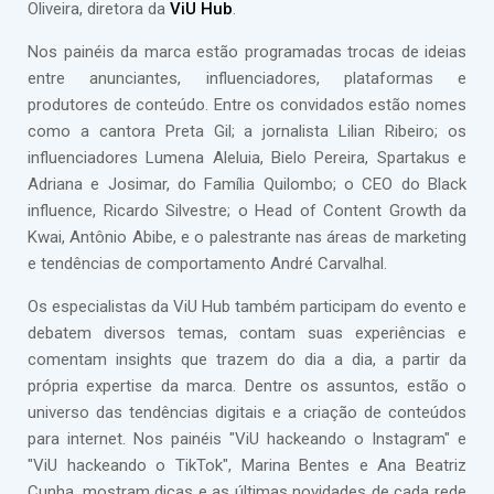
Oliveira, diretora da
ViU Hub
.
Nos painéis da marca estão programadas trocas de ideias
entre anunciantes, influenciadores, plataformas e
produtores de conteúdo. Entre os convidados estão nomes
como a cantora Preta Gil; a jornalista Lilian Ribeiro; os
influenciadores Lumena Aleluia, Bielo Pereira, Spartakus e
Adriana e Josimar, do Família Quilombo; o CEO do Black
influence, Ricardo Silvestre; o Head of Content Growth da
Kwai, Antônio Abibe, e o palestrante nas áreas de marketing
e tendências de comportamento André Carvalhal.
Os especialistas da ViU Hub também participam do evento e
debatem diversos temas, contam suas experiências e
comentam insights que trazem do dia a dia, a partir da
própria expertise da marca. Dentre os assuntos, estão o
universo das tendências digitais e a criação de conteúdos
para internet. Nos painéis "ViU hackeando o Instagram" e
"ViU hackeando o TikTok", Marina Bentes e Ana Beatriz
Cunha, mostram dicas e as últimas novidades de cada rede