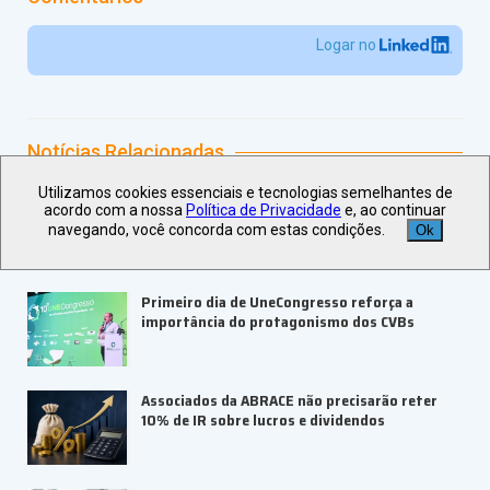
Logar no
Notícias Relacionadas
Utilizamos cookies essenciais e tecnologias semelhantes de
Fórum discute o papel dos homens na
acordo com a nossa
Política de Privacidade
e, ao continuar
promoção da diversidade nas empresas
navegando, você concorda com estas condições.
Ok
Primeiro dia de UneCongresso reforça a
importância do protagonismo dos CVBs
Associados da ABRACE não precisarão reter
10% de IR sobre lucros e dividendos