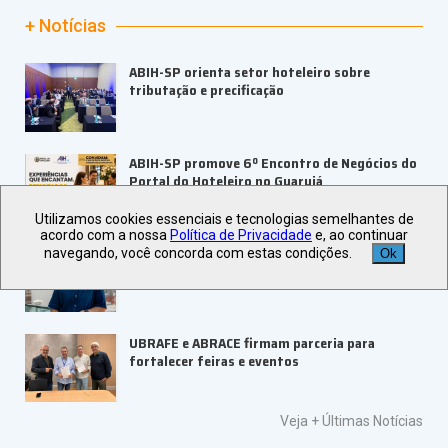
+ Notícias
ABIH-SP orienta setor hoteleiro sobre
tributação e precificação
ABIH-SP promove 6º Encontro de Negócios do
Portal do Hoteleiro no Guarujá
Utilizamos cookies essenciais e tecnologias semelhantes de
acordo com a nossa
Política de Privacidade
e, ao continuar
LAMEC 2026 abre inscrições com keynote
navegando, você concorda com estas condições.
Ok
internacional
UBRAFE e ABRACE firmam parceria para
fortalecer feiras e eventos
Veja +
Últimas Notícias