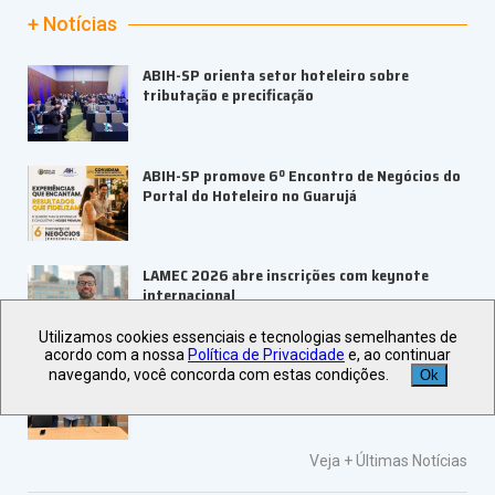
+ Notícias
ABIH-SP orienta setor hoteleiro sobre
tributação e precificação
ABIH-SP promove 6º Encontro de Negócios do
Portal do Hoteleiro no Guarujá
LAMEC 2026 abre inscrições com keynote
internacional
Utilizamos cookies essenciais e tecnologias semelhantes de
acordo com a nossa
Política de Privacidade
e, ao continuar
UBRAFE e ABRACE firmam parceria para
navegando, você concorda com estas condições.
Ok
fortalecer feiras e eventos
Veja +
Últimas Notícias