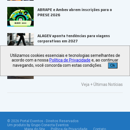
ABRAPE e Ambev abrem inscrições para o
PRESE 2026
ALAGEV aponta tendências para viagens
corporativas em 2027
Utilizamos cookies essenciais e tecnologias semelhantes de
acordo com a nossa
Política de Privacidade
e, ao continuar
UBRAFE e SP Negócios fortalecem
navegando, você concorda com estas condições.
Ok
ecossistema de eventos B2B
Veja +
Últimas Notícias
©
2026
Portal Eventos - Direitos Reservados
Um produto by Grupo Conecta Eventos
Mapa do Site
Política de Privacidade
Contato