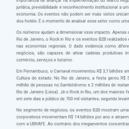
importância de avançar na implementação do Marco Regu
jurídica, previsibilidade e reconhecimento institucional 
economia. Os eventos não podem ser mais vistos unicam
dos hotéis. É o momento de analisar esse setor como uma
Os números ajudam a dimensionar esse impacto. Apenas q
Rio de Janeiro, o Rock in Rio e os eventos B2B realizad
nas economias regionais. O dado evidencia como difere
negócios, são capazes de ativar cadeias produtivas int
comércio, serviços e turismo.
Em Pernambuco, o Carnaval movimentou R$ 3,7 bilhões em 1
Cultura do estado. No Rio de Janeiro, a festa gerou R
milhão de pessoas no Sambódromo e 2 milhões de visitan
Rio de Janeiro (Liesa). Já o Rock in Rio, um dos maiores
em sete dias e público de 700 mil visitantes, segundo lev
No segmento de negócios, os eventos B2B mostram uma fo
corporativos movimentam R$ 14 bilhões por ano e atraem 8
com a UBRAFE. Ao contrário dos megaeventos concentrados