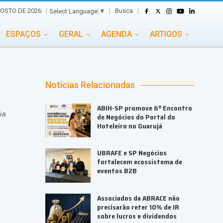
Busca
OSTO DE 2026
Select Language
▼
ESPAÇOS
GERAL
AGENDA
ARTIGOS
GASTRONOMIA
GRUPO CONECTA EVENTOS
ADE
PORTAL EVENTOS TV
TRANSPORTES
Notícias Relacionadas
TURISMO
VAI E VEM
ABIH-SP promove 6º Encontro
ia
de Negócios do Portal do
Hoteleiro no Guarujá
UBRAFE e SP Negócios
fortalecem ecossistema de
eventos B2B
Associados da ABRACE não
precisarão reter 10% de IR
sobre lucros e dividendos