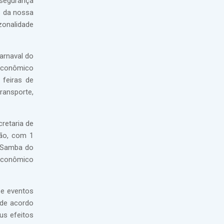
 segurança
s da nossa
zonalidade
arnaval do
 econômico
 feiras de
ransporte,
retaria de
ção, com 1
e Samba do
 econômico
 e eventos
 de acordo
us efeitos