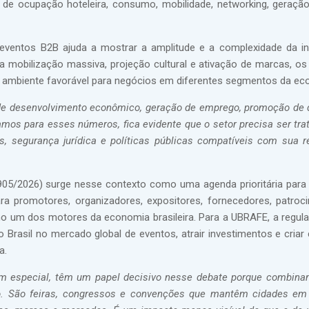
e ocupação hoteleira, consumo, mobilidade, networking, geração
eventos B2B ajuda a mostrar a amplitude e a complexidade da in
a mobilização massiva, projeção cultural e ativação de marcas, o
e ambiente favorável para negócios em diferentes segmentos da ec
 de desenvolvimento econômico, geração de emprego, promoção de 
hamos para esses números, fica evidente que o setor precisa ser tr
s, segurança jurídica e políticas públicas compatíveis com sua r
05/2026) surge nesse contexto como uma agenda prioritária para 
a promotores, organizadores, expositores, fornecedores, patroc
omo um dos motores da economia brasileira. Para a UBRAFE, a regu
 Brasil no mercado global de eventos, atrair investimentos e criar
a.
em especial, têm um papel decisivo nesse debate porque combin
. São feiras, congressos e convenções que mantêm cidades em 