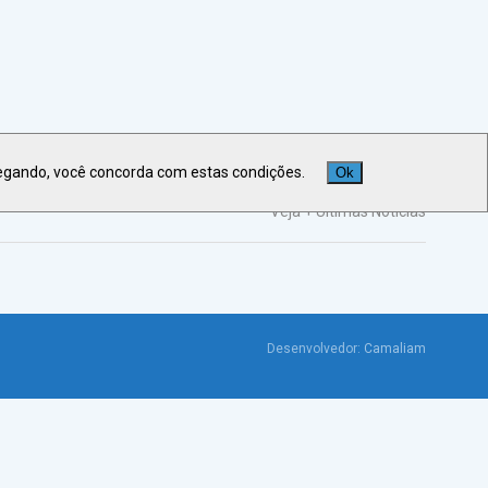
egando, você concorda com estas condições.
Ok
Veja +
Últimas Notícias
Desenvolvedor:
Camaliam