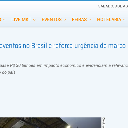
SÁBADO, 8 DE AG
S
LIVE MKT
EVENTOS
FEIRAS
HOTELARIA
EDUCAÇÃO
ESG
ESPECIAIS
EVENTOS MEGA
ventos no Brasil e reforça urgência de marco
TERNACIONAL
MEMORIAL DE EVENTOS
PERSONALID
quase R$ 30 bilhões em impacto econômico e evidenciam a relevânc
o do país