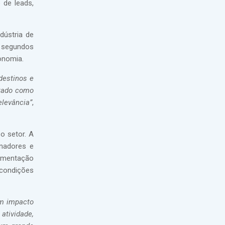
 de leads,
dústria de
s segundos
onomia.
destinos e
atado como
elevância”
,
o setor. A
inadores e
lamentação
 condições
am impacto
atividade,