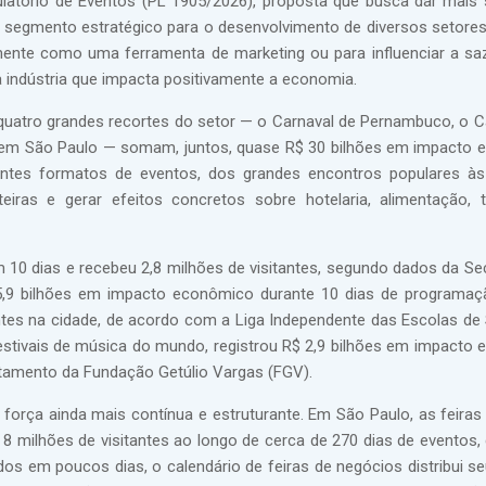
latório de Eventos (PL 1905/2026), proposta que busca dar mais
a um segmento estratégico para o desenvolvimento de diversos setore
ente como uma ferramenta de marketing ou para influenciar a sa
 indústria que impacta positivamente a economia.
uatro grandes recortes do setor — o Carnaval de Pernambuco, o C
os em São Paulo — somam, juntos, quase R$ 30 bilhões em impacto
ntes formatos de eventos, dos grandes encontros populares às
eiras e gerar efeitos concretos sobre hotelaria, alimentação, t
0 dias e recebeu 2,8 milhões de visitantes, segundo dados da Sec
$ 5,9 bilhões em impacto econômico durante 10 dias de programa
tes na cidade, de acordo com a Liga Independente das Escolas d
 festivais de música do mundo, registrou R$ 2,9 bilhões em impacto
antamento da Fundação Getúlio Vargas (FGV).
rça ainda mais contínua e estruturante. Em São Paulo, as feiras
 milhões de visitantes ao longo de cerca de 270 dias de eventos,
 em poucos dias, o calendário de feiras de negócios distribui se