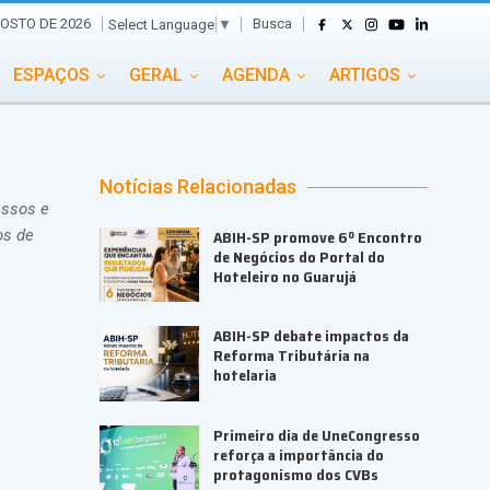
Busca
OSTO DE 2026
Select Language
▼
ESPAÇOS
GERAL
AGENDA
ARTIGOS
GASTRONOMIA
GRUPO CONECTA EVENTOS
ADE
PORTAL EVENTOS TV
TRANSPORTES
Notícias Relacionadas
essos e
TURISMO
VAI E VEM
os de
ABIH-SP promove 6º Encontro
de Negócios do Portal do
Hoteleiro no Guarujá
ABIH-SP debate impactos da
Reforma Tributária na
hotelaria
Primeiro dia de UneCongresso
reforça a importância do
protagonismo dos CVBs