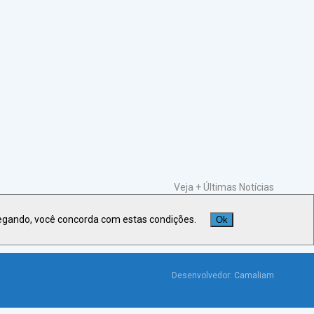
Veja +
Últimas Notícias
egando, você concorda com estas condições.
Ok
Desenvolvedor:
Camaliam