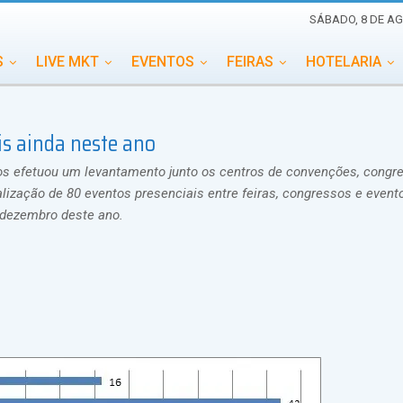
SÁBADO, 8 DE AG
S
LIVE MKT
EVENTOS
FEIRAS
HOTELARIA
EDUCAÇÃO
ESG
ESPECIAIS
EVENTOS MEGA
s ainda neste ano
TERNACIONAL
MEMORIAL DE EVENTOS
PERSONALID
ios efetuou um levantamento junto os centros de convenções, congr
alização de 80 eventos presenciais entre feiras, congressos e event
 dezembro deste ano.