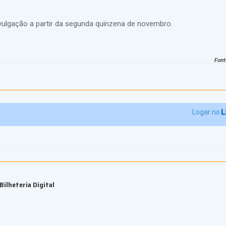
vulgação a partir da segunda quinzena de novembro.
Font
Logar no
ilheteria Digital