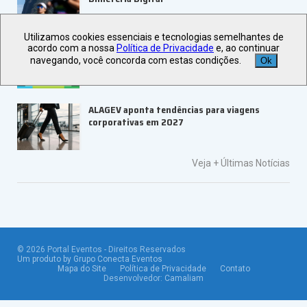
Utilizamos cookies essenciais e tecnologias semelhantes de
ABRAPE e Ambev abrem inscrições para o
acordo com a nossa
Política de Privacidade
e, ao continuar
PRESE 2026
navegando, você concorda com estas condições.
Ok
ALAGEV aponta tendências para viagens
corporativas em 2027
Veja +
Últimas Notícias
©
2026
Portal Eventos - Direitos Reservados
Um produto by Grupo Conecta Eventos
Mapa do Site
Política de Privacidade
Contato
Desenvolvedor:
Camaliam