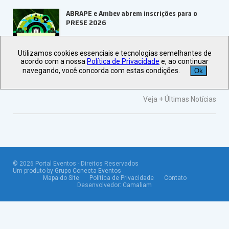
ABRAPE e Ambev abrem inscrições para o
PRESE 2026
Utilizamos cookies essenciais e tecnologias semelhantes de
ALAGEV aponta tendências para viagens
acordo com a nossa
Política de Privacidade
e, ao continuar
corporativas em 2027
navegando, você concorda com estas condições.
Ok
Veja +
Últimas Notícias
©
2026
Portal Eventos - Direitos Reservados
Um produto by Grupo Conecta Eventos
Mapa do Site
Política de Privacidade
Contato
Desenvolvedor:
Camaliam