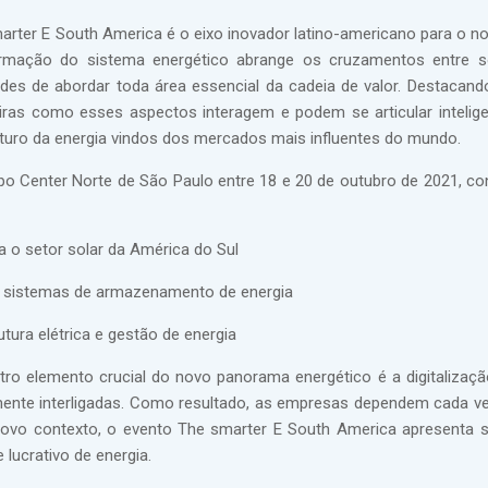
smarter E South America é o eixo inovador latino-americano para o 
rmação do sistema energético abrange os cruzamentos entre s
des de abordar toda área essencial da cadeia de valor. Destacand
iras como esses aspectos interagem e podem se articular intelig
turo da energia vindos dos mercados mais influentes do mundo.
po Center Norte de São Paulo entre 18 e 20 de outubro de 2021, c
a o setor solar da América do Sul
e sistemas de armazenamento de energia
tura elétrica e gestão de energia
outro elemento crucial do novo panorama energético é a digitalizaç
mente interligadas. Como resultado, as empresas dependem cada v
ovo contexto, o evento The smarter E South America apresenta 
 lucrativo de energia.