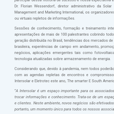
participar dessa história de sucesso e nossa expectativa 
Dr. Florian Wessendorf, diretor administrativo da Solar 
Management and Marketing International, os organizadores
ou virtuais repletos de informações.
Sessões de conhecimento, formação e treinamento integ
apresentações de mais de 100 palestrantes cobrindo todo 
geração distribuída no Brasil, tendências dos mercados de g
brasileira, experiências de campo em andamento, promoç
negócios, aplicações emergentes tais como fotovoltaic
tecnologia atualizadas sobre armazenamento de energia.
Considerando que, devido à pandemia, nem todos poderão i
com as agendas repletas de encontros e compromisso
Intersolar e Eletrotec este ano, The smarter E South Amer
“
A Intersolar é um espaço importante para os associado
trocar informações e conhecimento. Trata-se de um espaço
e clientes. Neste ambiente, novos negócios são efetivado
portanto, um momento único para todos os nossos associ