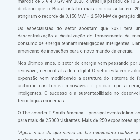
marcos de 5, 6 e 7 GW em 2020, o Brasil já passou de 10 
declarou que o Brasil instalou mais energia solar em 
atingiram o recorde de 3.150 MW – 2.540 MW de geração di
Os especialistas do setor apostam que 2021 terá um
descentralização e digitalização do fornecimento de ener
consumo de energia tenham interligações inteligentes. Dia
americano de inovações para o novo mundo da energia.
Nos últimos anos, o setor de energia vem passando por 
renovável, descentralizado e digital. O setor está em evol
expansão vem modificando a estrutura do sistema de fo
uniforme nas fontes renováveis, é preciso que a gera
inteligentes. O sucesso e a sustentabilidade no desenv
tecnologias modernas.
O The smarter E South America – principal evento latino-
para mais de 25.000 visitantes. Mais de 250 expositores a
“
Agora mais do que nunca se faz necessário realizar 