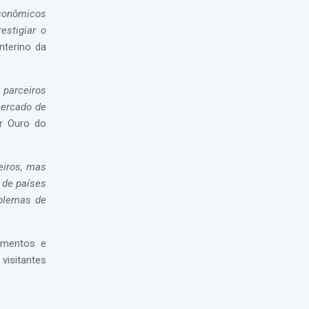
econômicos
estigiar o
nterino da
 parceiros
mercado de
or Ouro do
eiros, mas
 de países
oblemas de
imentos e
visitantes