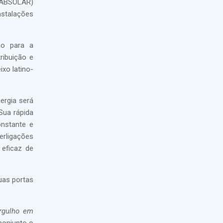
 (ABSOLAR)
nstalações
ão para a
ribuição e
xo latino-
ergia será
 Sua rápida
onstante e
rligações
 eficaz de
uas portas
rgulho em