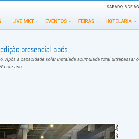
SÁBADO, 8 DE AG
S
LIVE MKT
EVENTOS
FEIRAS
HOTELARIA
EDUCAÇÃO
ESG
ESPECIAIS
EVENTOS MEGA
edição presencial após
TERNACIONAL
MEMORIAL DE EVENTOS
PERSONALID
 Após a capacidade solar instalada acumulada total ultrapassar o
W este ano.