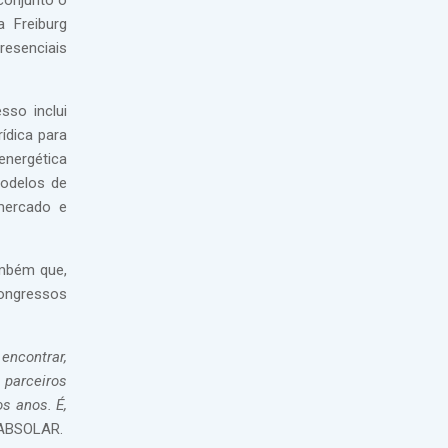
conjunto o
a Freiburg
resenciais
sso inclui
ídica para
 energética
modelos de
 mercado e
ambém que,
ongressos
encontrar,
 parceiros
s anos. É,
a ABSOLAR.