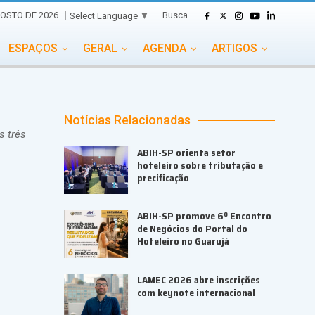
Busca
OSTO DE 2026
Select Language
▼
ESPAÇOS
GERAL
AGENDA
ARTIGOS
GASTRONOMIA
GRUPO CONECTA EVENTOS
ADE
PORTAL EVENTOS TV
TRANSPORTES
Notícias Relacionadas
s três
TURISMO
VAI E VEM
ABIH-SP orienta setor
hoteleiro sobre tributação e
precificação
ABIH-SP promove 6º Encontro
de Negócios do Portal do
Hoteleiro no Guarujá
LAMEC 2026 abre inscrições
com keynote internacional