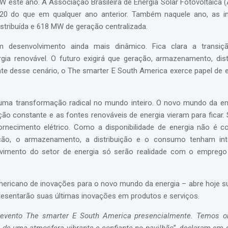
GW este ano. A Associação Brasileira de Energia Solar Fotovoltaica
2020 do que em qualquer ano anterior. Também naquele ano, as i
stribuída e 618 MW de geração centralizada.
 desenvolvimento ainda mais dinâmico. Fica clara a transiç
gia renovável. O futuro exigirá que geração, armazenamento, dist
nte desse cenário, o The smarter E South America exerce papel de ei
uma transformação radical no mundo inteiro. O novo mundo da en
ução constante e as fontes renováveis de energia vieram para ficar.
rnecimento elétrico. Como a disponibilidade de energia não é c
ção, o armazenamento, a distribuição e o consumo tenham inte
olvimento do setor de energia só serão realidade com o emprego
americano de inovações para o novo mundo da energia – abre hoje s
presentarão suas últimas inovações em produtos e serviços.
o evento The smarter E South America presencialmente. Temos o