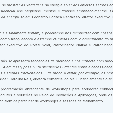
e de mostrar as vantagens da energia solar aos diversos setores 
residencial aos pequenos, médios e grandes empreendimentos. Pr
 da energia solar
.” Leonardo Fogaça Pantaleão, diretor executivo i
nciais finalmente voltam, e poderemos nos reconectar com nossos
ar como franqueadora e estamos otimistas com o crescimento do 
etor executivo do Portal Solar, Patrocinador Platina e Patrocinad
ue não só apresenta tendências de mercado e nos conecta com parc
. Além disso, possibilita discussões urgentes sobre a necessidade
s sistemas fotovoltaicos – de modo a evitar, por exemplo, os pr
rica.
” Carolina Reis, diretora comercial do Meu Financiamento Solar.
programação abrangente de workshops para aprimorar conhec
produtos e soluções no Palco de Inovações e Aplicações, onde os 
or, além de participar de workshops e sessões de treinamento.