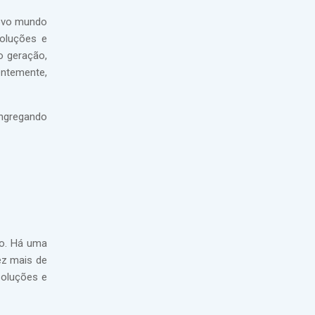
novo mundo
oluções e
o geração,
entemente,
ongregando
ão. Há uma
ez mais de
soluções e