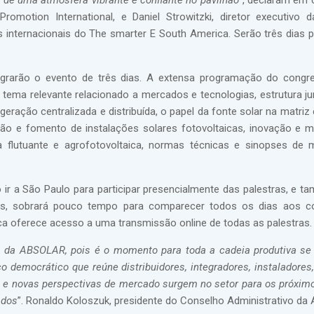
é de uma atmosfera vibrante e confiante no pavilhão
”, declaram em 
Promotion International, e Daniel Strowitzki, diretor executivo d
 internacionais do The smarter E South America. Serão três dias p
rarão o evento de três dias. A extensa programação do congre
tema relevante relacionado a mercados e tecnologias, estrutura jur
eração centralizada e distribuída, o papel da fonte solar na matriz
ão e fomento de instalações solares fotovoltaicas, inovação e 
a flutuante e agrofotovoltaica, normas técnicas e sinopses de
r a São Paulo para participar presencialmente das palestras, e t
s, sobrará pouco tempo para comparecer todos os dias aos c
ica oferece acesso a uma transmissão online de todas as palestras.
s da ABSOLAR, pois é o momento para toda a cadeia produtiva se 
 democrático que reúne distribuidores, integradores, instaladores,
s e novas perspectivas de mercado surgem no setor para os próximo
ados
”. Ronaldo Koloszuk, presidente do Conselho Administrativo d