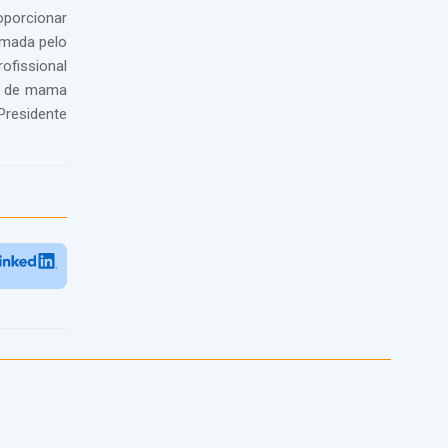
oporcionar
imada pelo
ofissional
er de mama
Presidente