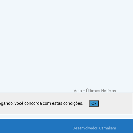
Veja +
Últimas Notícias
egando, você concorda com estas condições.
Ok
Desenvolvedor:
Camaliam