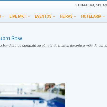
QUINTA-FEIRA, 6 DE A
S
LIVE MKT
EVENTOS
FEIRAS
HOTELARIA
EDUCAÇÃO
ESG
ESPECIAIS
EVENTOS MEGA
tubro Rosa
TERNACIONAL
MEMORIAL DE EVENTOS
PERSONALID
ar a bandeira de combate ao câncer de mama, durante o mês de outu