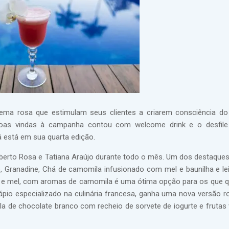
ma rosa que estimulam seus clientes a criarem consciência do
 boas vindas à campanha contou com welcome drink e o desfil
já está em sua quarta edição.
Roberto Rosa e Tatiana Araújo durante todo o mês. Um dos destaque
o, Granadine, Chá de camomila infusionado com mel e baunilha e leit
ilha e mel, com aromas de camomila é uma ótima opção para os que
ápio especializado na culinária francesa, ganha uma nova versão r
a de chocolate branco com recheio de sorvete de iogurte e frutas