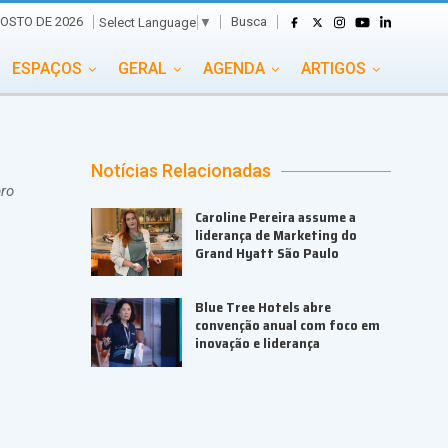
Busca
GOSTO DE 2026
Select Language
▼
ESPAÇOS
GERAL
AGENDA
ARTIGOS
GASTRONOMIA
GRUPO CONECTA EVENTOS
ADE
PORTAL EVENTOS TV
TRANSPORTES
Notícias Relacionadas
bro
TURISMO
VAI E VEM
Caroline Pereira assume a
liderança de Marketing do
Grand Hyatt São Paulo
Blue Tree Hotels abre
convenção anual com foco em
inovação e liderança