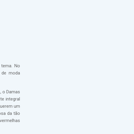
 tema. No
e de moda
s, o Damas
e integral
 querem um
osa da tão
 vermelhas