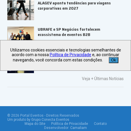
ALAGEV aponta tendências para viagens
corporativas em 2027
UBRAFE e SP Negócios fortalecem
ecossistema de eventos B2B
Utilizamos cookies essenciais e tecnologias semelhantes de
ABIH-SP orienta setor hoteleiro sobre
acordo com a nossa
Política de Privacidade
e, ao continuar
tributação e precificação
navegando, você concorda com estas condições.
Ok
Veja +
Últimas Notícias
©
2026
Portal Eventos - Direitos Reservados
Um produto by Grupo Conecta Eventos
Mapa do Site
Política de Privacidade
Contato
Desenvolvedor:
Camaliam