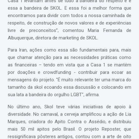
Casa 1 levantam antes de tudo a bandeira do respeito e é
essa a bandeira de SKOL. E essa foi a melhor forma que
encontramos para dividir com todos a nossa caminhada de
respeito, de construção de novos valores e de experiências
livre de preconceitos”, comentou Maria Fernanda de
Albuquerque, diretora de marketing de SKOL.
Para Iran, ações como essa são fundamentais para, mais
que chamar atenção para as necessidades práticas como
as financeiras – tendo em vista que a Casa 1 se mantém
por doações e crowdfunding - contribuir para ecoar as
mensagens do projeto. "É muito relevante ter uma marca do
tamanho da skol ecoando essa discussão e colocando em
sua lata a bandeira do orgulho LGBT", afirma.
No último ano, Skol teve várias iniciativas de apoio à
diversidade. No carnaval, a cerveja amplificou a ação de Lia
Marques, criadora do Apito Contra o Assédio, e distribuiu
mais 50 mil apitos pelo Brasil. O projeto Reposter, que
ressignificava pôsteres antigos, contou com a arte de oito