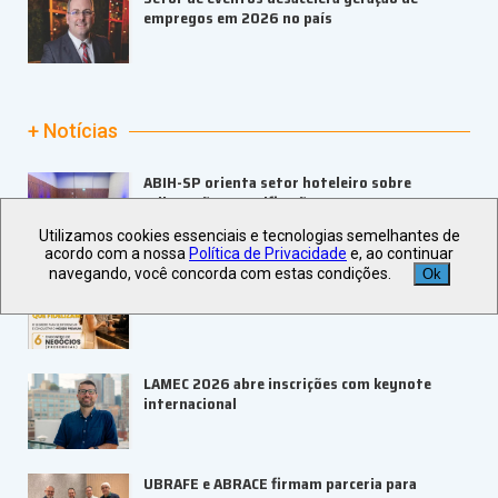
empregos em 2026 no país
+ Notícias
ABIH-SP orienta setor hoteleiro sobre
tributação e precificação
Utilizamos cookies essenciais e tecnologias semelhantes de
acordo com a nossa
Política de Privacidade
e, ao continuar
navegando, você concorda com estas condições.
Ok
ABIH-SP promove 6º Encontro de Negócios do
Portal do Hoteleiro no Guarujá
LAMEC 2026 abre inscrições com keynote
internacional
UBRAFE e ABRACE firmam parceria para