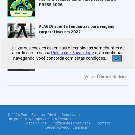
PRESE 2026
ALAGEV aponta tendências para viagens
corporativas em 2027
Utilizamos cookies essenciais e tecnologias semelhantes de
UBRAFE e SP Negócios fortalecem
acordo com a nossa
Política de Privacidade
e, ao continuar
ecossistema de eventos B2B
navegando, você concorda com estas condições.
Ok
Veja +
Últimas Notícias
©
2026
Portal Eventos - Direitos Reservados
Um produto by Grupo Conecta Eventos
Mapa do Site
Política de Privacidade
Contato
Desenvolvedor:
Camaliam