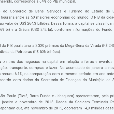
inserido, corresponde a 64% do PIB municipal.
o do Comércio de Bens, Serviços e Turismo do Estado de 
figuraria entre as 50 maiores economias do mundo. O PIB da cidad
o valor de US$ 264,3 bilhões. Dessa forma, a capital se classificar
$ 269 bi) e a Grécia (US$ 242 bi), conforme informações do Fundo
l do PIB paulistano a 2.320 prêmios da Mega-Sena da Virada (R$ 246
dívida da Petrobras (R$ 506 bilhões).
 o ritmo dos negócios na capital em relação a feiras e eventos
ão, transporte, compras e lazer. No acumulado de janeiro a n
ano recuou 6,1%, na comparação com o mesmo período em ano ante
acordo com dados da Secretaria de Finanças do Município de S
São Paulo (Tietê, Barra Funda e Jabaquara) apresentaram, pela pr
janeiro e novembro de 2015. Dados da Socicam Terminais Rod
o, apontam que, até novembro de 2015, ocorreram 14,9 milhões des