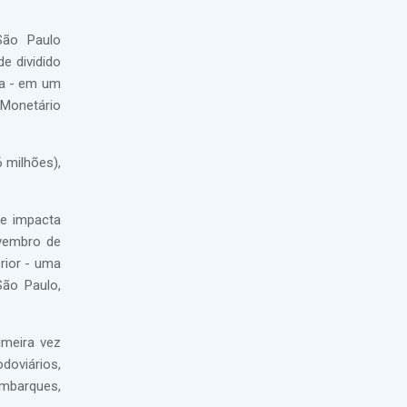
São Paulo
e dividido
ia - em um
 Monetário
 milhões),
 e impacta
ovembro de
rior - uma
ão Paulo,
imeira vez
oviários,
embarques,