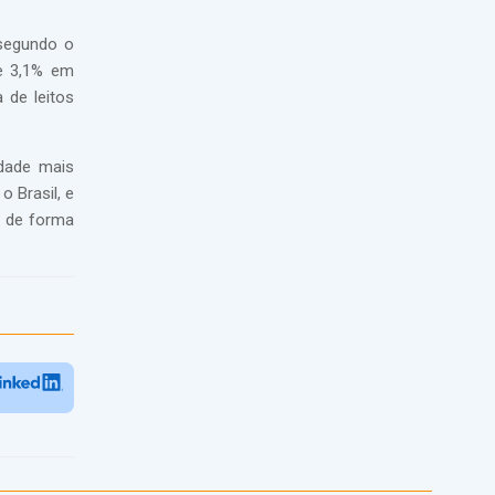
 segundo o
de 3,1% em
 de leitos
idade mais
 Brasil, e
r de forma