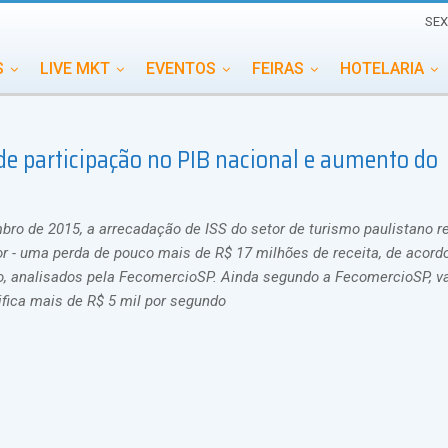
SEX
S
LIVE MKT
EVENTOS
FEIRAS
HOTELARIA
EDUCAÇÃO
ESG
ESPECIAIS
EVENTOS MEGA
e participação no PIB nacional e aumento do
TERNACIONAL
MEMORIAL DE EVENTOS
PERSONALID
ro de 2015, a arrecadação de ISS do setor de turismo paulistano r
 - uma perda de pouco mais de R$ 17 milhões de receita, de acor
o, analisados pela FecomercioSP. Ainda segundo a FecomercioSP, va
ifica mais de R$ 5 mil por segundo