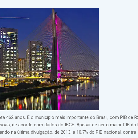
eta 462 anos. É o município mais importante do Brasil, com PIB de R
soas, de acordo com dados do IBGE. Apesar de ser o maior PIB do P
ando na última divulgação, de 2013, a 10,7% do PIB nacional, contra