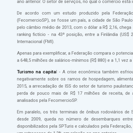
ano anterior. O setor de serviços, no qual o comércio está 
De acordo com um estudo produzido pela Federaçã
(FecomercioSP), se fosse um país, a cidade de São Paulo 
pelo câmbio médio de 2013, com o dólar a R$ 2,16, chega a
ranking fictício - na 43ª posição, entre a Finlândia (US
Internacional (FMI).
Apenas para exemplificar, a Federação compara o potencia
a 648,5 milhões de salários-mínimos (R$ 880) e a 1,1 vez a 
Turismo na capita
l - A crise econômica também esfriou
negativamente sobre os ramos de hospedagem, alimentaç
2015, a arrecadação de ISS do setor de turismo paulist
perda de pouco mais de R$ 17 milhões de receita, de 
analisados pela FecomercioSP.
Em paralelo, os três terminais de ônibus rodoviários de 
desde 2009, queda no número de desembarques entre 
disponibilizados pela SPTuris e calculados pela Federaçã