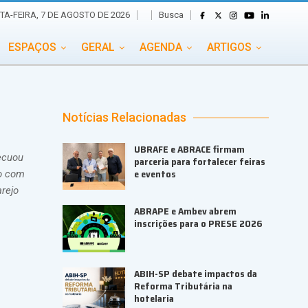
Busca
TA-FEIRA, 7 DE AGOSTO DE 2026
ESPAÇOS
GERAL
AGENDA
ARTIGOS
GASTRONOMIA
GRUPO CONECTA EVENTOS
ADE
PORTAL EVENTOS TV
TRANSPORTES
Notícias Relacionadas
TURISMO
VAI E VEM
UBRAFE e ABRACE firmam
ecuou
parceria para fortalecer feiras
e eventos
do com
rejo
ABRAPE e Ambev abrem
inscrições para o PRESE 2026
ABIH-SP debate impactos da
Reforma Tributária na
hotelaria