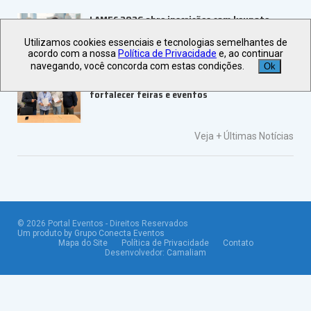
LAMEC 2026 abre inscrições com keynote
internacional
Utilizamos cookies essenciais e tecnologias semelhantes de
acordo com a nossa
Política de Privacidade
e, ao continuar
navegando, você concorda com estas condições.
Ok
UBRAFE e ABRACE firmam parceria para
fortalecer feiras e eventos
Veja +
Últimas Notícias
©
2026
Portal Eventos - Direitos Reservados
Um produto by Grupo Conecta Eventos
Mapa do Site
Política de Privacidade
Contato
Desenvolvedor:
Camaliam