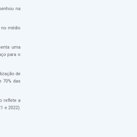
senhou na
a no médio
esenta uma
aço para o
lização de
ue 70% das
o reflete a
1 e 2022).