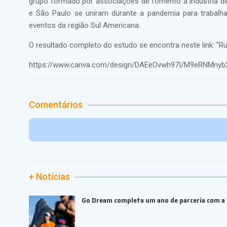
grupo formado por associações de fomento à indústria de 
e São Paulo se uniram durante a pandemia para trabalh
eventos da região Sul Americana.
O resultado completo do estudo se encontra neste link: "R
https://www.canva.com/design/DAEeOvwh97I/M9eRNMny
Comentários
+ Notícias
Go Dream completa um ano de parceria com a B