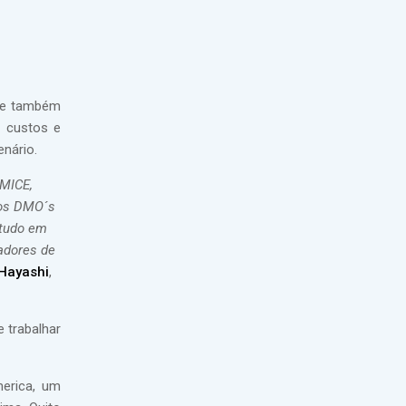
s e também
, custos e
enário.
 MICE,
 os DMO´s
etudo em
adores de
 Hayashi
,
 trabalhar
merica, um