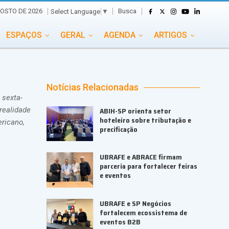
Busca
OSTO DE 2026
Select Language
▼
ESPAÇOS
GERAL
AGENDA
ARTIGOS
GASTRONOMIA
GRUPO CONECTA EVENTOS
ADE
PORTAL EVENTOS TV
TRANSPORTES
Notícias Relacionadas
 sexta-
TURISMO
VAI E VEM
 realidade
ABIH-SP orienta setor
hoteleiro sobre tributação e
ericano,
precificação
UBRAFE e ABRACE firmam
parceria para fortalecer feiras
e eventos
UBRAFE e SP Negócios
fortalecem ecossistema de
eventos B2B