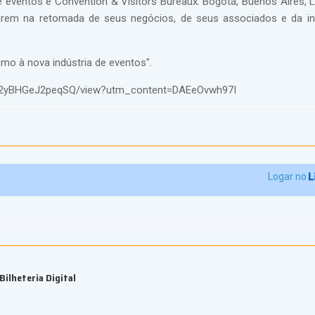
eventos e Convention & Visitors Bureaux. Bogotá, Buenos Aires, L
arem na retomada de seus negócios, de seus associados e da in
umo à nova indústria de eventos".
b2yBHGeJ2peqSQ/view?utm_content=DAEeOvwh97I
Logar no
ilheteria Digital