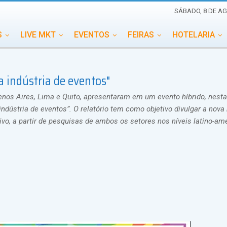
SÁBADO, 8 DE AG
S
LIVE MKT
EVENTOS
FEIRAS
HOTELARIA
EDUCAÇÃO
ESG
ESPECIAIS
EVENTOS MEGA
 indústria de eventos"
TERNACIONAL
MEMORIAL DE EVENTOS
PERSONALID
enos Aires, Lima e Quito, apresentaram em um evento híbrido, nesta
ndústria de eventos”. O relatório tem como objetivo divulgar a nova
ivo, a partir de pesquisas de ambos os setores nos níveis latino-am
.