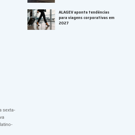
ALAGEV aponta tendências
para viagens corporativas em
2027
a sexta-
ova
latino-