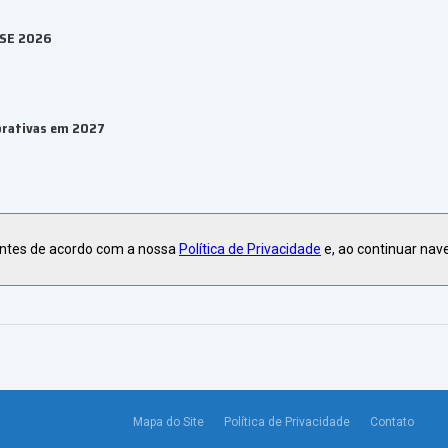
ESE 2026
orativas em 2027
ma de eventos B2B
antes de acordo com a nossa
Política de Privacidade
e, ao continuar nav
Mapa do Site
Política de Privacidade
Contato