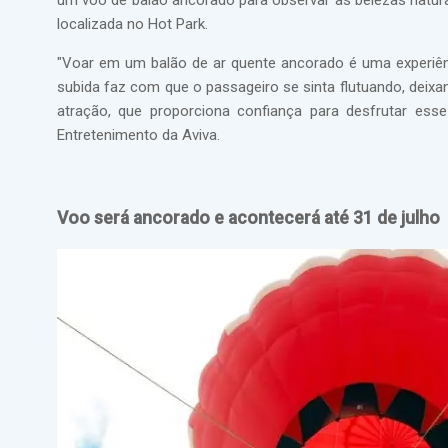
um voo de balão ancorado para observar as belezas natura
localizada no Hot Park.
"Voar em um balão de ar quente ancorado é uma experiê
subida faz com que o passageiro se sinta flutuando, de
atração, que proporciona confiança para desfrutar ess
Entretenimento da Aviva.
Voo será ancorado e acontecerá até 31 de julho