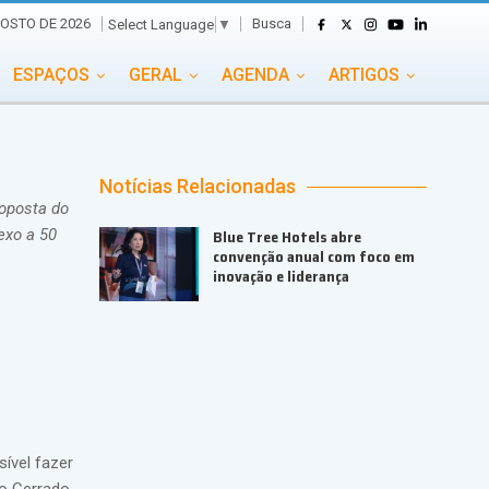
Busca
OSTO DE 2026
Select Language
▼
ESPAÇOS
GERAL
AGENDA
ARTIGOS
GASTRONOMIA
GRUPO CONECTA EVENTOS
ADE
PORTAL EVENTOS TV
TRANSPORTES
Notícias Relacionadas
roposta do
TURISMO
VAI E VEM
exo a 50
Blue Tree Hotels abre
convenção anual com foco em
inovação e liderança
ível fazer