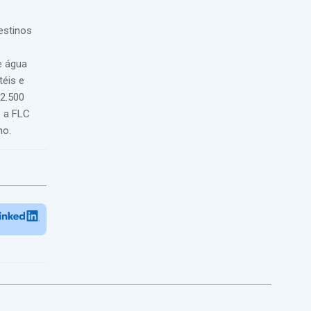
estinos
e água
téis e
2.500
e a FLC
mo.