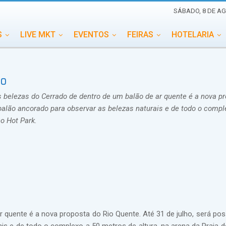
SÁBADO, 8 DE AG
S
LIVE MKT
EVENTOS
FEIRAS
HOTELARIA
EDUCAÇÃO
ESG
ESPECIAIS
EVENTOS MEGA
co
TERNACIONAL
MEMORIAL DE EVENTOS
PERSONALID
s belezas do Cerrado de dentro de um balão de ar quente é a nova p
 balão ancorado para observar as belezas naturais e de todo o compl
no Hot Park.
1
 quente é a nova proposta do Rio Quente. Até 31 de julho, será poss