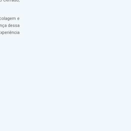
o Cerrado,
ecolagem e
ança dessa
xperiência