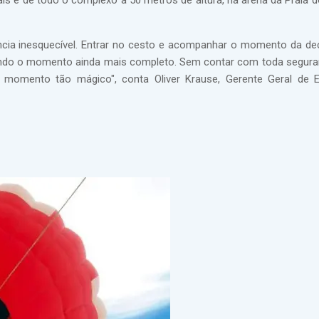
is e de todo o complexo a 50 metros de altura, na arena da Praia d
ncia inesquecível. Entrar no cesto e acompanhar o momento da d
ixando o momento ainda mais completo. Sem contar com toda segur
e momento tão mágico", conta Oliver Krause, Gerente Geral de E