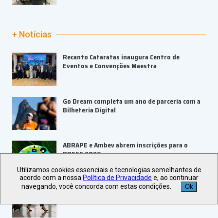
+ Notícias
Recanto Cataratas inaugura Centro de
Eventos e Convenções Maestra
Go Dream completa um ano de parceria com a
Bilheteria Digital
ABRAPE e Ambev abrem inscrições para o
PRESE 2026
Utilizamos cookies essenciais e tecnologias semelhantes de
acordo com a nossa
Política de Privacidade
e, ao continuar
navegando, você concorda com estas condições.
Ok
ALAGEV aponta tendências para viagens
corporativas em 2027