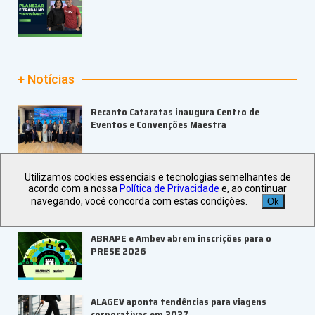
+ Notícias
Recanto Cataratas inaugura Centro de
Eventos e Convenções Maestra
Go Dream completa um ano de parceria com a
Utilizamos cookies essenciais e tecnologias semelhantes de
Bilheteria Digital
acordo com a nossa
Política de Privacidade
e, ao continuar
navegando, você concorda com estas condições.
Ok
ABRAPE e Ambev abrem inscrições para o
PRESE 2026
ALAGEV aponta tendências para viagens
corporativas em 2027