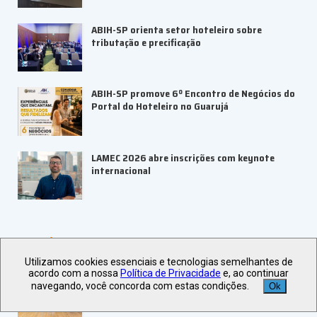
ABIH-SP orienta setor hoteleiro sobre
tributação e precificação
ABIH-SP promove 6º Encontro de Negócios do
Portal do Hoteleiro no Guarujá
LAMEC 2026 abre inscrições com keynote
internacional
+ Notícias
Utilizamos cookies essenciais e tecnologias semelhantes de
acordo com a nossa
Política de Privacidade
e, ao continuar
Recanto Cataratas inaugura Centro de
navegando, você concorda com estas condições.
Eventos e Convenções Maestra
Ok