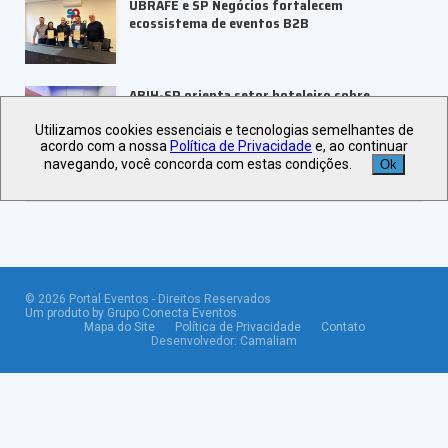
UBRAFE e SP Negócios fortalecem
ecossistema de eventos B2B
ABIH-SP orienta setor hoteleiro sobre
tributação e precificação
Utilizamos cookies essenciais e tecnologias semelhantes de
acordo com a nossa
Política de Privacidade
e, ao continuar
navegando, você concorda com estas condições.
Ok
Veja +
Últimas Notícias
©
2026
Portal Eventos - Direitos Reservados
Um produto by Grupo Conecta Eventos
Mapa do Site
Política de Privacidade
Contato
Desenvolvedor:
Camaliam