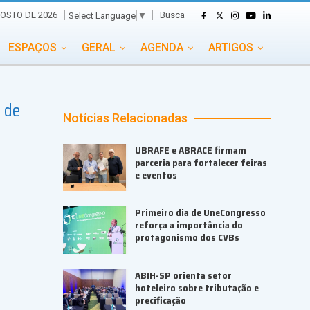
Busca
OSTO DE 2026
Select Language
▼
ESPAÇOS
GERAL
AGENDA
ARTIGOS
GASTRONOMIA
GRUPO CONECTA EVENTOS
 de
ADE
PORTAL EVENTOS TV
TRANSPORTES
Notícias Relacionadas
TURISMO
VAI E VEM
UBRAFE e ABRACE firmam
parceria para fortalecer feiras
e eventos
Primeiro dia de UneCongresso
reforça a importância do
protagonismo dos CVBs
ABIH-SP orienta setor
hoteleiro sobre tributação e
precificação