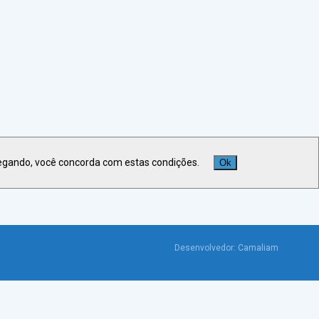
Veja +
Últimas Notícias
egando, você concorda com estas condições.
Ok
Desenvolvedor:
Camaliam