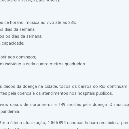
prestarem serviço para hotéis).
s de horário; música ao vivo até as 23h;
 os dias da semana;
dos os dias da semana;
 capacidade;
brir aos domingos;
m indivíduo a cada quatro metros quadrados.
 os dados da doença na cidade, todos os bairros do Rio continuam
tes pela doença e os atendimentos nos hospitais públicos.
novos casos de coronavírus e 149 mortes pela doença. O municípi
a pandemia.
é a última atualização, 1.865.894 cariocas tinham recebido a prim