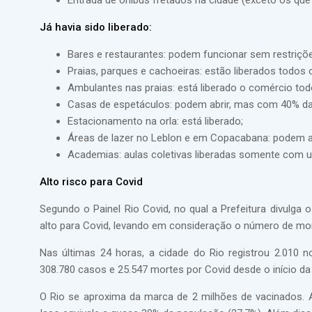
Entrada de ônibus fretados na cidade (exceto os que 
Já havia sido liberado:
Bares e restaurantes: podem funcionar sem restriçõe
Praias, parques e cachoeiras: estão liberados todos
Ambulantes nas praias: está liberado o comércio to
Casas de espetáculos: podem abrir, mas com 40% da
Estacionamento na orla: está liberado;
Áreas de lazer no Leblon e em Copacabana: podem a
Academias: aulas coletivas liberadas somente com u
Alto risco para Covid
Segundo o Painel Rio Covid, no qual a Prefeitura divulga
alto para Covid, levando em consideração o número de mor
Nas últimas 24 horas, a cidade do Rio registrou 2.010 
308.780 casos e 25.547 mortes por Covid desde o início d
O Rio se aproxima da marca de 2 milhões de vacinados. At