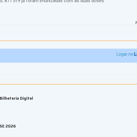
so, 877.519 já foram imunizadas com as duas doses.
Logar no
ilheteria Digital
ESE 2026