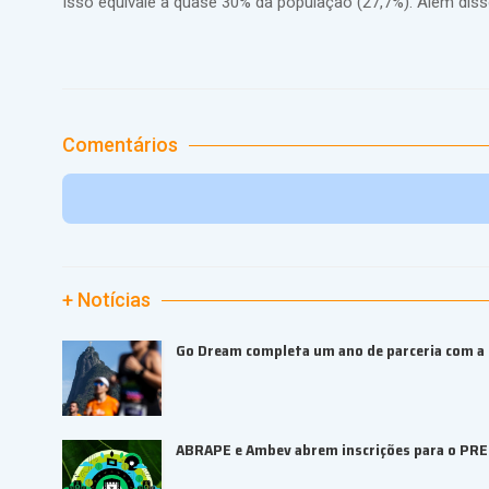
Isso equivale a quase 30% da população (27,7%). Além dis
Comentários
+ Notícias
Go Dream completa um ano de parceria com a B
ABRAPE e Ambev abrem inscrições para o PR