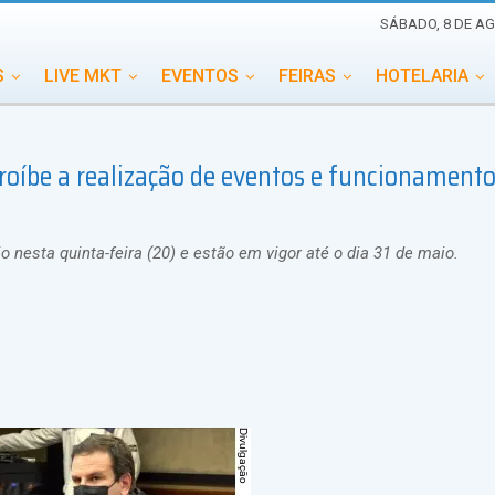
SÁBADO, 8 DE AG
S
LIVE MKT
EVENTOS
FEIRAS
HOTELARIA
EDUCAÇÃO
ESG
ESPECIAIS
EVENTOS MEGA
proíbe a realização de eventos e funcionamento
TERNACIONAL
MEMORIAL DE EVENTOS
PERSONALID
 nesta quinta-feira (20) e estão em vigor até o dia 31 de maio.