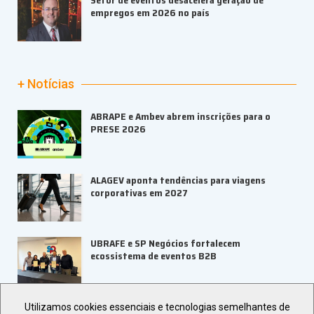
Setor de eventos desacelera geração de
empregos em 2026 no país
+ Notícias
ABRAPE e Ambev abrem inscrições para o
PRESE 2026
ALAGEV aponta tendências para viagens
corporativas em 2027
UBRAFE e SP Negócios fortalecem
ecossistema de eventos B2B
ABIH-SP orienta setor hoteleiro sobre
Utilizamos cookies essenciais e tecnologias semelhantes de