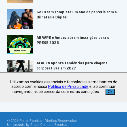
Go Dream completa um ano de parceria com a
Bilheteria Digital
ABRAPE e Ambev abrem inscrições para o
PRESE 2026
ALAGEV aponta tendências para viagens
corporativas em 2027
Utilizamos cookies essenciais e tecnologias semelhantes de
Veja +
Últimas Notícias
acordo com a nossa
Política de Privacidade
e, ao continuar
navegando, você concorda com estas condições.
Ok
©
2026
Portal Eventos - Direitos Reservados
Um produto by Grupo Conecta Eventos