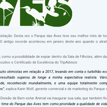
sitação. Desta vez o Parque das Aves teve seu melhor mês de tod
O antigo recorde aconteceu em janeiro deste ano quando o atrati
 como a possibilidade de espiar dentro da Sala de Filhotes, além d
cutivo o Certificado de Excelência do TripAdvisor.
ito otimistas em relação a 2017, levando em conta o turbilhão e
esultado superou de longe a minha expectativa realista. Vári
ade, reconhecido mundialmente, e uma equipe totalmente comp
es”
, explica Karin Wolf, gerente comercial e de marketing do Parque 
 Divisão de Bem-estar Animal vai inaugurar sua sala, que também fic
O time do Parque das Aves tem como prioridade a qualidade de vida