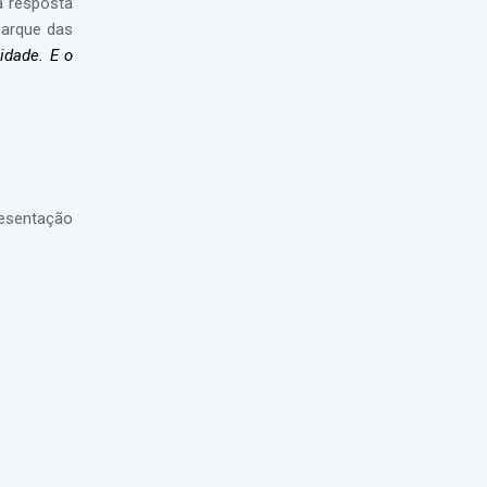
a resposta
Parque das
idade. E o
resentação