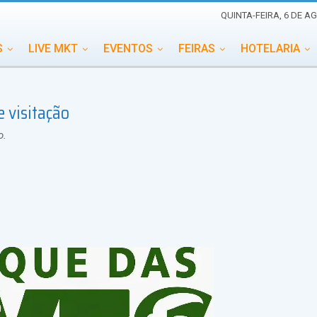
QUINTA-FEIRA, 6 DE A
S
LIVE MKT
EVENTOS
FEIRAS
HOTELARIA
EDUCAÇÃO
ESG
ESPECIAIS
EVENTOS MEGA
e visitação
TERNACIONAL
MEMORIAL DE EVENTOS
PERSONALID
o.