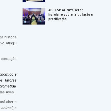
ABIH-SP orienta setor
hoteleiro sobre tributação e
precificação
a história
vo atingiu
a coroação
conômico e
os fatores
rometida,
das Aves.
ará aberta
 animal, e