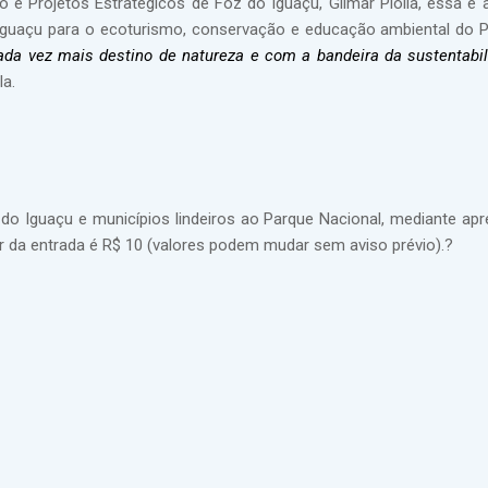
o e Projetos Estratégicos de Foz do Iguaçu, Gilmar Piolla, essa é 
Iguaçu para o ecoturismo, conservação e educação ambiental do 
ada vez mais destino de natureza e com a bandeira da sustentabil
la.
do Iguaçu e municípios lindeiros ao Parque Nacional, mediante ap
 da entrada é R$ 10 (valores podem mudar sem aviso prévio).?