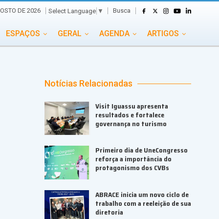
Busca
GOSTO DE 2026
Select Language
▼
ESPAÇOS
GERAL
AGENDA
ARTIGOS
GASTRONOMIA
GRUPO CONECTA EVENTOS
ADE
PORTAL EVENTOS TV
TRANSPORTES
Notícias Relacionadas
TURISMO
VAI E VEM
Visit Iguassu apresenta
resultados e fortalece
governança no turismo
Primeiro dia de UneCongresso
reforça a importância do
protagonismo dos CVBs
ABRACE inicia um novo ciclo de
trabalho com a reeleição de sua
diretoria