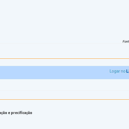
Fon
Logar no
ção e precificação