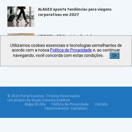
ALAGEV aponta tendências para viagens
corporativas em 2027
UBRAFE e SP Negócios fortalecem
ecossistema de eventos B2B
Utilizamos cookies essenciais e tecnologias semelhantes de
acordo com a nossa
Política de Privacidade
e, ao continuar
navegando, você concorda com estas condições.
Ok
Veja +
Últimas Notícias
©
2026
Portal Eventos - Direitos Reservados
Um produto by Grupo Conecta Eventos
Mapa do Site
Política de Privacidade
Contato
Desenvolvedor:
Camaliam