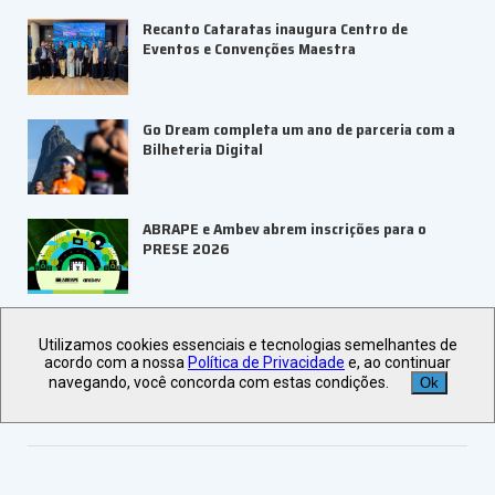
Recanto Cataratas inaugura Centro de
Eventos e Convenções Maestra
Go Dream completa um ano de parceria com a
Bilheteria Digital
ABRAPE e Ambev abrem inscrições para o
PRESE 2026
ALAGEV aponta tendências para viagens
Utilizamos cookies essenciais e tecnologias semelhantes de
corporativas em 2027
acordo com a nossa
Política de Privacidade
e, ao continuar
navegando, você concorda com estas condições.
Ok
Veja +
Últimas Notícias