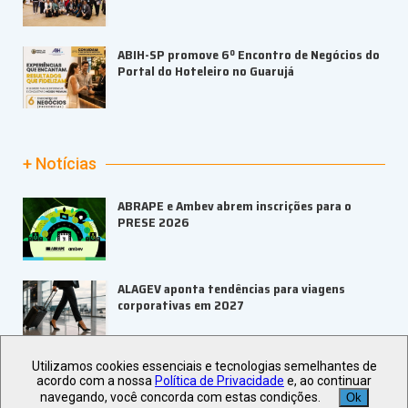
ABIH-SP promove 6º Encontro de Negócios do
Portal do Hoteleiro no Guarujá
+ Notícias
ABRAPE e Ambev abrem inscrições para o
PRESE 2026
ALAGEV aponta tendências para viagens
corporativas em 2027
Utilizamos cookies essenciais e tecnologias semelhantes de
UBRAFE e SP Negócios fortalecem
acordo com a nossa
Política de Privacidade
e, ao continuar
ecossistema de eventos B2B
navegando, você concorda com estas condições.
Ok