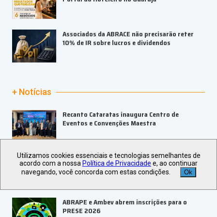
Associados da ABRACE não precisarão reter
10% de IR sobre lucros e dividendos
+ Notícias
Recanto Cataratas inaugura Centro de
Eventos e Convenções Maestra
Utilizamos cookies essenciais e tecnologias semelhantes de
Go Dream completa um ano de parceria com a
acordo com a nossa
Política de Privacidade
e, ao continuar
Bilheteria Digital
navegando, você concorda com estas condições.
Ok
ABRAPE e Ambev abrem inscrições para o
PRESE 2026