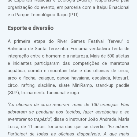
de Esportes Radicais e Ecologia (Adere), responsável pela
organização do evento, em parceria com a Itaipu Binacional
e o Parque Tecnológico Itaipu (PTI).
Esporte e diversão
A primeira etapa do River Games Festival “ferveu” o
Balneário de Santa Terezinha. Foi uma verdadeira festa de
integração entre o homem e a natureza. Mais de 500 atletas
e iniciantes participaram das competições de maratona
aquática, corrida e mountain bike e das oficinas de circo,
arco e flecha, caiaque, canoa havaiana, escalada, kitesurf,
circo, rafting, slackline, skate MiniRamp, stand-up paddle
(SUP), treinamento funcional e ioga.
“As oficinas de circo reuniram mais de 100 crianças. Elas
adoraram se pendurar nos tecidos, fazer acrobacias e se
aventurar no trapézio”
, disse o instrutor João Andrade. Maria
Luiza, de 11 anos, foi uma das que se divertiu:
“Eu adorei.
Participei de todas as oficinas disponíveis. A que mais