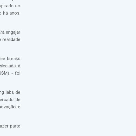
spirado no
o há anos:
ra engajar
 realidade
fee breaks
ilegiada à
HSM) - foi
ng labs de
cercado de
inovação e
azer parte