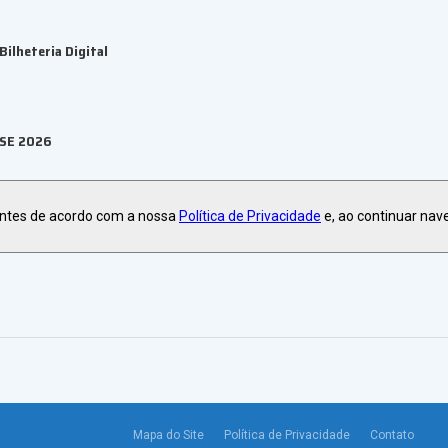
ilheteria Digital
ESE 2026
antes de acordo com a nossa
Política de Privacidade
e, ao continuar nav
orativas em 2027
Mapa do Site
Política de Privacidade
Contato