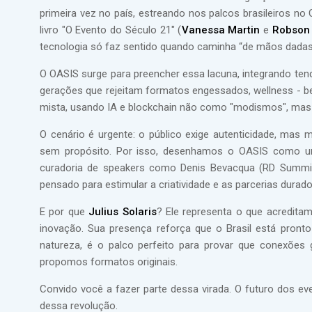
primeira vez no país, estreando nos palcos brasileiros no 
livro "O Evento do Século 21" (
Vanessa Martin
e
Robson 
tecnologia só faz sentido quando caminha “de mãos dada
O OASIS surge para preencher essa lacuna, integrando tend
gerações que rejeitam formatos engessados, wellness - be
mista, usando IA e blockchain não como "modismos", mas p
O cenário é urgente: o público exige autenticidade, mas 
sem propósito. Por isso, desenhamos o OASIS como uma 
curadoria de speakers como Denis Bevacqua (RD Summit),
pensado para estimular a criatividade e as parcerias durado
E por que
Julius Solaris
? Ele representa o que acreditam
inovação. Sua presença reforça que o Brasil está pront
natureza, é o palco perfeito para provar que conexões
propomos formatos originais.
Convido você a fazer parte dessa virada. O futuro dos ev
dessa revolução.