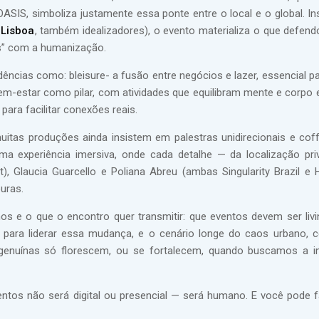
OASIS, simboliza justamente essa ponte entre o local e o global. In
Lisboa
, também idealizadores), o evento materializa o que defend
s” com a humanização.
ências como: bleisure- a fusão entre negócios e lazer, essencial pa
m-estar como pilar, com atividades que equilibram mente e corpo e
ara facilitar conexões reais.
muitas produções ainda insistem em palestras unidirecionais e cof
experiência imersiva, onde cada detalhe — da localização priv
 Glaucia Guarcello e Poliana Abreu (ambas Singularity Brazil e 
uras.
os e o que o encontro quer transmitir: que eventos devem ser livi
o para liderar essa mudança, e o cenário longe do caos urbano, 
 genuínas só florescem, ou se fortalecem, quando buscamos a 
entos não será digital ou presencial — será humano. E você pode f