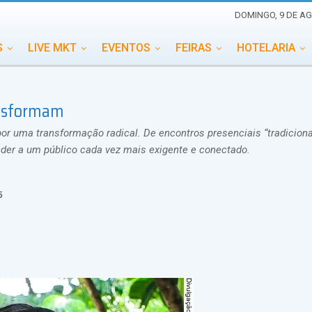
DOMINGO, 9 DE AG
S
LIVE MKT
EVENTOS
FEIRAS
HOTELARIA
EDUCAÇÃO
ESG
ESPECIAIS
EVENTOS MEGA
ansformam
TERNACIONAL
MEMORIAL DE EVENTOS
PERSONALID
r uma transformação radical. De encontros presenciais “tradiciona
ender a um público cada vez mais exigente e conectado.
5