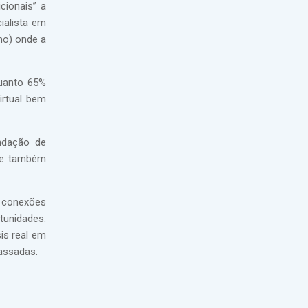
cionais” a
ialista em
mo) onde a
quanto 65%
irtual bem
endação de
ade também
s conexões
tunidades.
is real em
passadas.