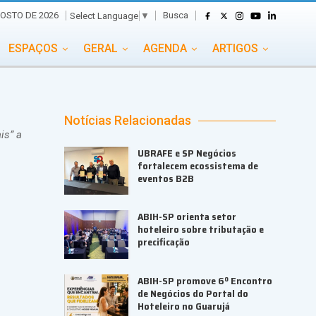
Busca
OSTO DE 2026
Select Language
▼
ESPAÇOS
GERAL
AGENDA
ARTIGOS
GASTRONOMIA
GRUPO CONECTA EVENTOS
ADE
PORTAL EVENTOS TV
TRANSPORTES
Notícias Relacionadas
is” a
TURISMO
VAI E VEM
UBRAFE e SP Negócios
fortalecem ecossistema de
eventos B2B
ABIH-SP orienta setor
hoteleiro sobre tributação e
precificação
ABIH-SP promove 6º Encontro
de Negócios do Portal do
Hoteleiro no Guarujá