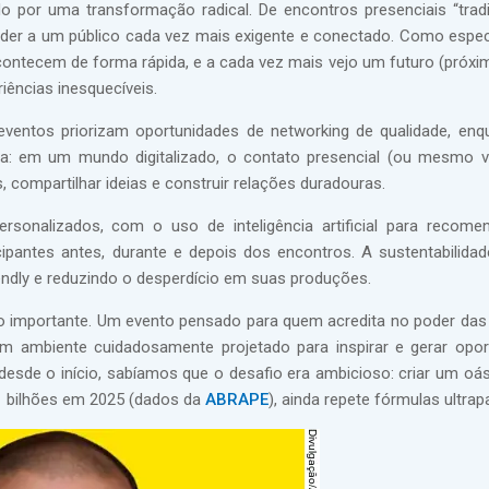
 por uma transformação radical. De encontros presenciais “tradi
tender a um público cada vez mais exigente e conectado. Como espec
ntecem de forma rápida, e a cada vez mais vejo um futuro (próxi
ências inesquecíveis.
ventos priorizam oportunidades de networking de qualidade, en
oa: em um mundo digitalizado, o contato presencial (ou mesmo v
, compartilhar ideias e construir relações duradouras.
sonalizados, com o uso de inteligência artificial para recom
cipantes antes, durante e depois dos encontros. A sustentabilid
ndly e reduzindo o desperdício em suas produções.
 importante. Um evento pensado para quem acredita no poder da
um ambiente cuidadosamente projetado para inspirar e gerar opor
esde o início, sabíamos que o desafio era ambicioso: criar um oás
 bilhões em 2025 (dados da
ABRAPE
), ainda repete fórmulas ultra