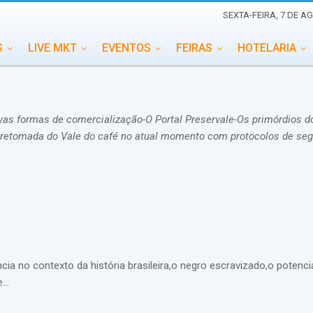
SEXTA-FEIRA, 7 DE A
S
LIVE MKT
EVENTOS
FEIRAS
HOTELARIA
EDUCAÇÃO
ESG
ESPECIAIS
EVENTOS MEGA
TERNACIONAL
MEMORIAL DE EVENTOS
PERSONALID
ovas formas de comercialização-O Portal Preservale-Os primórdios d
-A retomada do Vale do café no atual momento com protocolos de se
a no contexto da história brasileira,o negro escravizado,o potenci
..