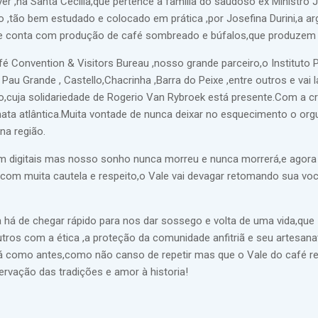
yer ,na Santa Cecilia,que pertence à família do saudoso ex Ministro 
 ,tão bem estudado e colocado em prática ,por Josefina Durini,a ar
que conta com produção de café sombreado e búfalos,que produzem l
 Convention & Visitors Bureau ,nosso grande parceiro,o Instituto 
au Grande , Castello,Chacrinha ,Barra do Peixe ,entre outros e vai 
,cuja solidariedade de Rogerio Van Rybroek está presente.Com a c
ata atlântica.Muita vontade de nunca deixar no esquecimento o org
na região.
em digitais mas nosso sonho nunca morreu e nunca morrerá,e agor
 com muita cautela e respeito,o Vale vai devagar retomando sua vo
na há de chegar rápido para nos dar sossego e volta de uma vida,que
ros com a ética ,a proteção da comunidade anfitriã e seu artesana
como antes,como não canso de repetir mas que o Vale do café res
rvação das tradições e amor à historia!