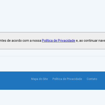
ntro.
antes de acordo com a nossa
Política de Privacidade
e, ao continuar nav
Mapa do Site
Política de Privacidade
Contato