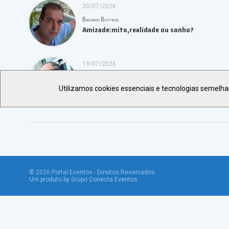
20/07/2026
Bayard Boiteux
Amizade:mito,realidade ou sonho?
19/07/2026
Marco Aurélio Moura
São Paulo e a vibrante revitalização do seu ce
Utilizamos cookies essenciais e tecnologias semelh
©
2026
Portal Eventos - Direitos Reservados
Um produto by Grupo Conecta Eventos