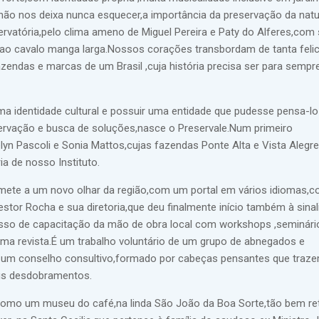
não nos deixa nunca esquecer,a importância da preservação da nat
vatória,pelo clima ameno de Miguel Pereira e Paty do Alferes,com 
 cavalo manga larga.Nossos corações transbordam de tanta felic
zendas e marcas de um Brasil ,cuja história precisa ser para sempr
ma identidade cultural e possuir uma entidade que pudesse pensa-lo
ervação e busca de soluções,nasce o Preservale.Num primeiro
yn Pascoli e Sonia Mattos,cujas fazendas Ponte Alta e Vista Alegr
a de nosso Instituto.
emete a um novo olhar da região,com um portal em vários idiomas,
Nestor Rocha e sua diretoria,que deu finalmente início também à sina
sso de capacitação da mão de obra local com workshops ,seminári
uma revista.É um trabalho voluntário de um grupo de abnegados e
 um conselho consultivo,formado por cabeças pensantes que traz
eus desdobramentos.
,como um museu do café,na linda São João da Boa Sorte,tão bem re