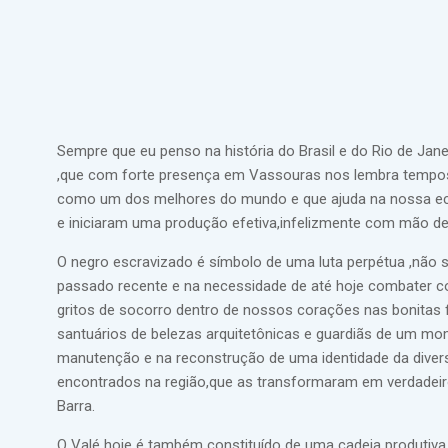
Sempre que eu penso na história do Brasil e do Rio de Jan
,que com forte presença em Vassouras nos lembra tempos
como um dos melhores do mundo e que ajuda na nossa econ
e iniciaram uma produção efetiva,infelizmente com mão de
O negro escravizado é símbolo de uma luta perpétua ,não
passado recente e na necessidade de até hoje combater c
gritos de socorro dentro de nossos corações nas bonitas f
santuários de belezas arquitetônicas e guardiãs de um mo
manutenção e na reconstrução de uma identidade da diver
encontrados na região,que as transformaram em verdadei
Barra.
O Valé hoje é também constituído de uma cadeia produtiva f