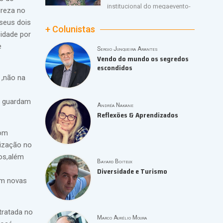
institucional do megaevento-
ureza no
Show da Shakira -na praia de Copacabana.A
seus dois
postura diferente da cantora colombiana.Os
+ Colunistas
idade por
grandes desafios dos shows gratuitos.
e
Sergio Junqueira Arantes
Vendo do mundo os segredos
escondidos
 ,não na
e guardam
Andréa Nakane
Reflexões & Aprendizados
com
lização no
os,além
Bayard Boiteux
Diversidade e Turismo
em novas
tratada no
Marco Aurélio Moura