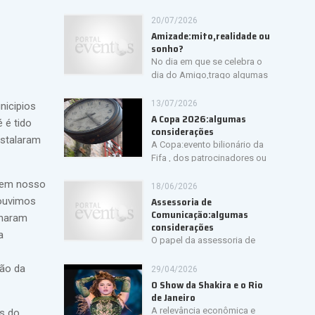
20/07/2026
Amizade:mito,realidade ou
sonho?
No dia em que se celebra o
dia do Amigo,trago algumas
considerações e percepções da Amizade.
13/07/2026
nicipios
A Copa 2026:algumas
 é tido
considerações
nstalaram
A Copa:evento bilionário da
Fifa , dos patrocinadores ou
dos amantes do futebol?Ingressos
o em nosso
caríssimos,cenas de racismo mas um espetáculo
18/06/2026
tecnologicamente perfeito....Algumas
Assessoria de
 ouvimos
considerações .
Comunicação:algumas
rnaram
considerações
a
O papel da assessoria de
comunicação.A divulgação e a relevância da
mesma.A busca de autoridade e confiança no
oão da
29/04/2026
público.A qualidade da informação e a ética.
O Show da Shakira e o Rio
de Janeiro
A relevância econômica e
ns do