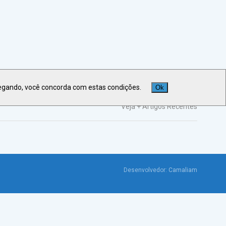
egando, você concorda com estas condições.
Ok
Veja +
Artigos Recentes
Desenvolvedor:
Camaliam