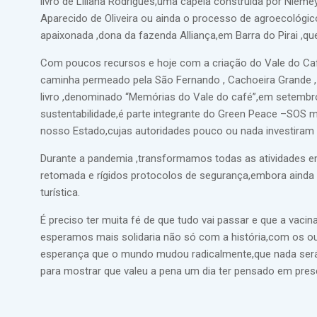
livro de Liliana Rodrigues,uma capela construída por Nieme
Aparecido de Oliveira ou ainda o processo de agroecológico
apaixonada ,dona da fazenda Alliança,em Barra do Pirai ,
Com poucos recursos e hoje com a criação do Vale do Café
caminha permeado pela São Fernando , Cachoeira Grande , P
livro ,denominado “Memórias do Vale do café”,em setembro
sustentabilidade,é parte integrante do Green Peace –SOS m
nosso Estado,cujas autoridades pouco ou nada investiram 
Durante a pandemia ,transformamos todas as atividades 
retomada e rígidos protocolos de segurança,embora ainda
turística.
É preciso ter muita fé de que tudo vai passar e que a vaci
esperamos mais solidaria não só com a história,com os out
esperança que o mundo mudou radicalmente,que nada será 
para mostrar que valeu a pena um dia ter pensado em prese