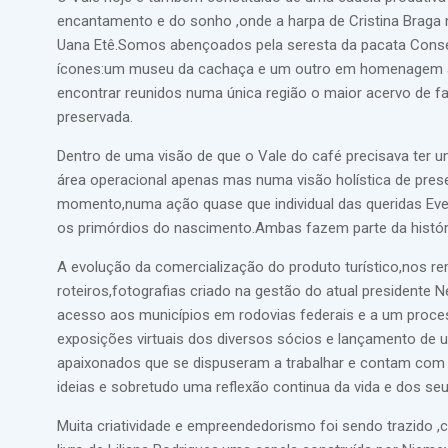
encantamento e do sonho ,onde a harpa de Cristina Braga 
Uana Etê.Somos abençoados pela seresta da pacata Conser
ícones:um museu da cachaça e um outro em homenagem ao
encontrar reunidos numa única região o maior acervo de fa
preservada.
Dentro de uma visão de que o Vale do café precisava ter u
área operacional apenas mas numa visão holística de pres
momento,numa ação quase que individual das queridas Evel
os primórdios do nascimento.Ambas fazem parte da históri
A evolução da comercialização do produto turístico,nos r
roteiros,fotografias criado na gestão do atual presidente 
acesso aos municípios em rodovias federais e a um proce
exposições virtuais dos diversos sócios e lançamento de 
apaixonados que se dispuseram a trabalhar e contam com
ideias e sobretudo uma reflexão continua da vida e dos s
Muita criatividade e empreendedorismo foi sendo trazido 