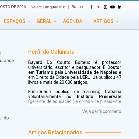
Busca
GOSTO DE 2026
Select Language
▼
ESPAÇOS
GERAL
AGENDA
ARTIGOS
GASTRONOMIA
GRUPO CONECTA EVENTOS
ADE
PORTAL EVENTOS TV
TRANSPORTES
Perfil do Colunista
o
gurança
Bayard Do Coutto Boiteux é professor
TURISMO
VAI E VEM
universitário, escritor e pesquisador. É
Doutor
em Turismo
pela
Universidade de Nápoles
e
em Direito da Cidade pela
UERJ
. Já publicou 47
livros e mais de 20 000 artigos.
Funcionário público de carreira, trabalha
voluntariamente no
Instituto Preservale
(gerente de educação ) e como vice presidente
dos
Embaixadores de Turismo do RJ
. Possui
vasta experiência em políticas públicas de
Veja perfil completo
Turismo, capacitação, eventos e marketing.
al do
(www.bayardboiteux.com.br)
Artigos Relacionados