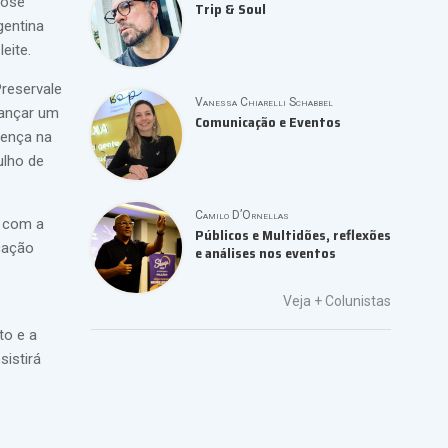
José
Trip & Soul
gentina
eite.
Preservale
Vanessa Chiarelli Schabbel
lançar um
Comunicação e Eventos
rença na
ulho de
Camilo D’Ornellas
a com a
Públicos e Multidões, reflexões
cação
e análises nos eventos
Veja +
Colunistas
to e a
istirá