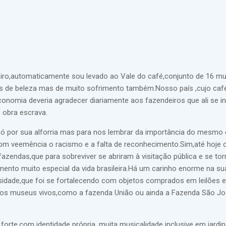
eiro,automaticamente sou levado ao Vale do café,conjunto de 16 mu
 de beleza mas de muito sofrimento também.Nosso país ,cujo café
omia deveria agradecer diariamente aos fazendeiros que ali se i
 obra escrava.
 só por sua alforria mas para nos lembrar da importância do mesm
om veemência o racismo e a falta de reconhecimento.Sim,até hoje
azendas,que para sobreviver se abriram à visitação pública e se to
mento muito especial da vida brasileira.Há um carinho enorme na su
sidade,que foi se fortalecendo com objetos comprados em leilões e
ros museus vivos,como a fazenda União ou ainda a Fazenda São J
orte,com identidade própria ,muita musicalidade inclusive em jardi