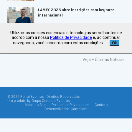
LAMEC 2026 abre inscrições com keynote
internacional
Utilizamos cookies essenciais e tecnologias semelhantes de
UBRAFE e ABRACE firmam parceria para
acordo com a nossa
Política de Privacidade
e, ao continuar
fortalecer feiras e eventos
navegando, você concorda com estas condições.
Ok
Veja +
Últimas Notícias
©
2026
Portal Eventos - Direitos Reservados
Um produto by Grupo Conecta Eventos
Mapa do Site
Política de Privacidade
Contato
Desenvolvedor:
Camaliam