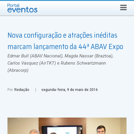
Busca
SEXTA-FEIRA, 7 DE AGOSTO DE 2026
Select Language
▼
Nova configuração e atrações inéditas
marcam lançamento da 44ª ABAV Expo
Edmar Bull (ABAV Nacional), Magda Nassar (Braztoa),
Carlos Vasquez (AirTKT) e Rubens Schwartzmann
(Abracorp)
Por
Redação
segunda-feira, 9 de maio de 2016