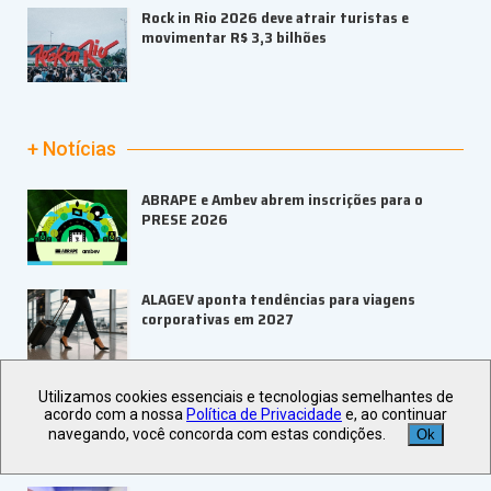
Rock in Rio 2026 deve atrair turistas e
movimentar R$ 3,3 bilhões
+ Notícias
ABRAPE e Ambev abrem inscrições para o
PRESE 2026
ALAGEV aponta tendências para viagens
corporativas em 2027
UBRAFE e SP Negócios fortalecem
Utilizamos cookies essenciais e tecnologias semelhantes de
ecossistema de eventos B2B
acordo com a nossa
Política de Privacidade
e, ao continuar
navegando, você concorda com estas condições.
Ok