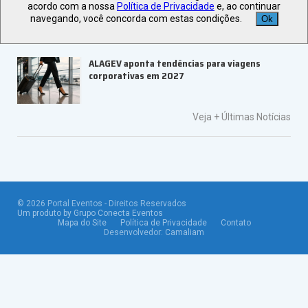
ABRAPE e Ambev abrem inscrições para o
acordo com a nossa
Política de Privacidade
e, ao continuar
PRESE 2026
navegando, você concorda com estas condições.
Ok
ALAGEV aponta tendências para viagens
corporativas em 2027
Veja +
Últimas Notícias
©
2026
Portal Eventos - Direitos Reservados
Um produto by Grupo Conecta Eventos
Mapa do Site
Política de Privacidade
Contato
Desenvolvedor:
Camaliam