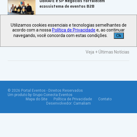
UBRAFE e SP Negócios fortalecem
ecossistema de eventos B2B
Utilizamos cookies essenciais e tecnologias semelhantes de
ABIH-SP orienta setor hoteleiro sobre
acordo com a nossa
Política de Privacidade
e, ao continuar
tributação e precificação
navegando, você concorda com estas condições.
Ok
Veja +
Últimas Notícias
©
2026
Portal Eventos - Direitos Reservados
Um produto by Grupo Conecta Eventos
Mapa do Site
Política de Privacidade
Contato
Desenvolvedor:
Camaliam