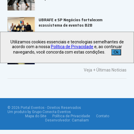
UBRAFE e SP Negócios fortalecem
ecossistema de eventos B2B
Utilizamos cookies essenciais e tecnologias semelhantes de
ABIH-SP orienta setor hoteleiro sobre
acordo com a nossa
Política de Privacidade
e, ao continuar
tributação e precificação
navegando, você concorda com estas condições.
Ok
Veja +
Últimas Notícias
©
2026
Portal Eventos - Direitos Reservados
Um produto by Grupo Conecta Eventos
Mapa do Site
Política de Privacidade
Contato
Desenvolvedor:
Camaliam