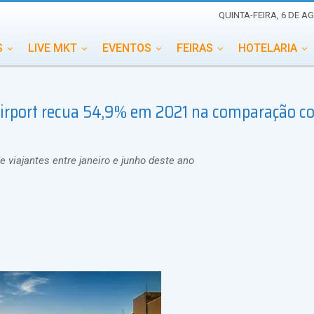
QUINTA-FEIRA, 6 DE A
S
LIVE MKT
EVENTOS
FEIRAS
HOTELARIA
EDUCAÇÃO
ESG
ESPECIAIS
EVENTOS MEGA
irport recua 54,9% em 2021 na comparação c
TERNACIONAL
MEMORIAL DE EVENTOS
PERSONALID
 viajantes entre janeiro e junho deste ano