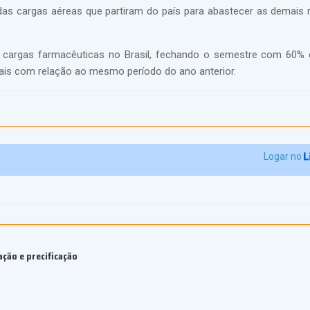
 das cargas aéreas que partiram do país para abastecer as demais 
ra cargas farmacêuticas no Brasil, fechando o semestre com 60%
is com relação ao mesmo período do ano anterior.
Logar no
ção e precificação