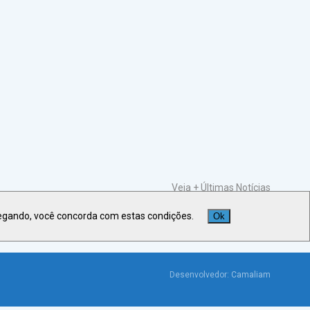
Veja +
Últimas Notícias
egando, você concorda com estas condições.
Ok
Desenvolvedor:
Camaliam