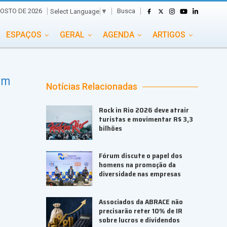
Busca
GOSTO DE 2026
Select Language
▼
ESPAÇOS
GERAL
AGENDA
ARTIGOS
GASTRONOMIA
GRUPO CONECTA EVENTOS
om
ADE
PORTAL EVENTOS TV
TRANSPORTES
Notícias Relacionadas
TURISMO
VAI E VEM
Rock in Rio 2026 deve atrair
turistas e movimentar R$ 3,3
bilhões
Fórum discute o papel dos
homens na promoção da
diversidade nas empresas
Associados da ABRACE não
precisarão reter 10% de IR
sobre lucros e dividendos